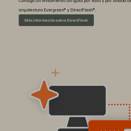
Consiga un rendimiento sin igual por vatio y por unidad d
arquitectura Evergreen® y DirectFlash®.
Más información sobre DirectFlash