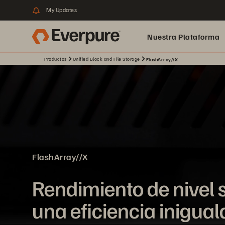
My Updates
Nuestra Plataforma
Productos
Unified Block and File Storage
FlashArray//X
pure.ai
FlashArray//X
Rendimiento de nivel 
una eficiencia inigual