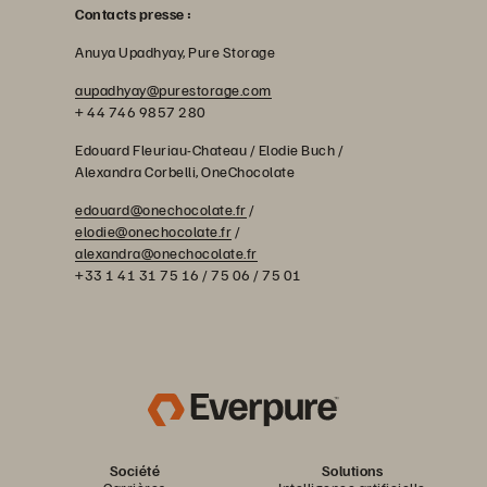
Contacts presse :
Anuya Upadhyay, Pure Storage
aupadhyay@purestorage.com
+ 44 746 9857 280
Edouard Fleuriau-Chateau / Elodie Buch /
Alexandra Corbelli, OneChocolate
edouard@onechocolate.fr
/
elodie@onechocolate.fr
/
alexandra@onechocolate.fr
+33 1 41 31 75 16 / 75 06 / 75 01
Société
Solutions