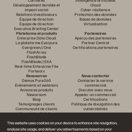
Carrières
Intelligence artificielle
Développement durable et
Cloud
impact social
Cyber-résilience
Relations investisseurs
Protection des données
Équipe de direction
Bases de données
Équipe de direction
Virtualisation
Executive Briefing Center
Plateforme et produits
Partenaires
Enterprise Data Cloud
Aperçu des partenaires
La plateforme Everpure
Partner Central
Evergreen//One
Certifications partenaires
FlashArray
FlashBlade
FlashBlade//EXA
Real-time Enterprise File
Portworx
Ressources
Nous contacter
Démos Pure360
Contacter le service
Événements et webinars
commercial
Annonces produits
Discuter avec nous
Newsroom
Appeler un commercial
Blog
Certifications
Témoignages clients
Politique de divulgation des
Communauté de clients
vulnérabilités
Knowledge Articles
This website uses cookies on your device to enhance site navigation,
analyse site usage, and deliver you advertisements based on your
Rejoignez la conversation