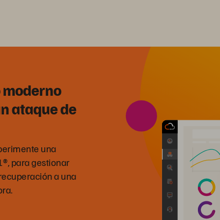
o moderno
un ataque de
xperimente una
®, para gestionar
 recuperación a una
ora.