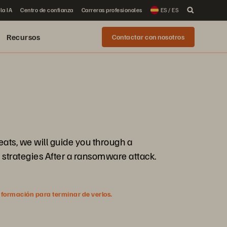
la IA
Centro de confianza
Carreras profesionales
ES / ES
Recursos
Contactar con nosotros
eats, we will guide you through a
 strategies After a ransomware attack.
nformación para terminar de verlos.