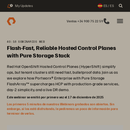
My Updates
ES / ES
2
Ventas +34 900 75 22 59
40:16 SEMINARIOS WEB
Flash-Fast, Reliable Hosted Control Planes
with Pure Storage Stack
Red Hat OpenShift Hosted Control Planes (HyperShift) simplify
ops, but tenant clusters still need fast, bulletproof data. Join us as
we explore how Portworx® Enterprise with Pure Storage
FlashArray™ supercharges HCP with production‑grade services,
day‑2 simplicity, and a live DR demo.
Este webinar se emitió por primera vez el 17 de diciembre de 2025
Los primeros 5 minutos de nuestros Webinars grabados son abiertos. Sin
embargo, si los está disfrutando, le pediremos un poco de información para
terminar de verlos.