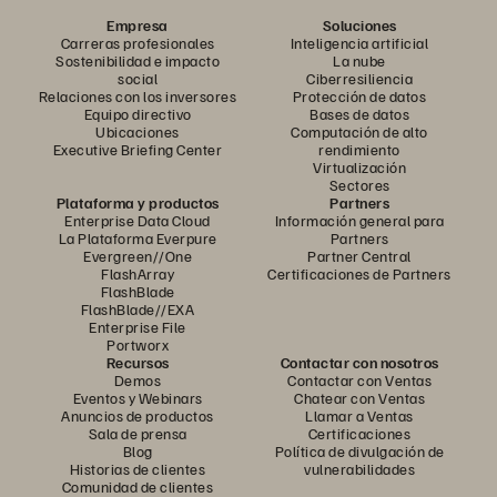
Empresa
Soluciones
Carreras profesionales
Inteligencia artificial
Sostenibilidad e impacto
La nube
social
Ciberresiliencia
Relaciones con los inversores
Protección de datos
Equipo directivo
Bases de datos
Ubicaciones
Computación de alto
Executive Briefing Center
rendimiento
Virtualización
Sectores
Plataforma y productos
Partners
Enterprise Data Cloud
Información general para
La Plataforma Everpure
Partners
Evergreen//One
Partner Central
FlashArray
Certificaciones de Partners
FlashBlade
FlashBlade//EXA
Enterprise File
Portworx
Recursos
Contactar con nosotros
Demos
Contactar con Ventas
Eventos y Webinars
Chatear con Ventas
Anuncios de productos
Llamar a Ventas
Sala de prensa
Certificaciones
Blog
Política de divulgación de
Historias de clientes
vulnerabilidades
Comunidad de clientes