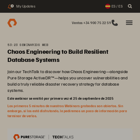
My Updates
ES / ES
2
Ventas +34 900 75 22 59
53:23 SEMINARIOS WEB
Chaos Engineering to Build Resilient
Database Systems
Join our TechTalk to discover how Chaos Engineering—alongside
Pure Storage ActiveDR™—helps you uncover vulnerabilities and
build a truly reliable disaster recovery strategy for database
systems.
Este webinar se emitió por primera vez el 25 de septiembre de 2025
Los primeros 5 minutos de nuestros Webinars grabados son abiertos. Sin
embargo, si los está disfrutando, le pediremos un poco de información para
terminar de verlos.