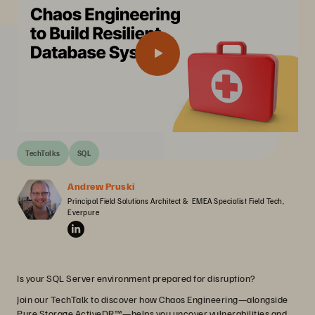
TechTalks
SQL
Andrew Pruski
Principal Field Solutions Architect &  EMEA Specialist Field Tech, 
Everpure
Is your SQL Server environment prepared for disruption?
Join our TechTalk to discover how Chaos Engineering—alongside
Pure Storage ActiveDR™—helps you uncover vulnerabilities and