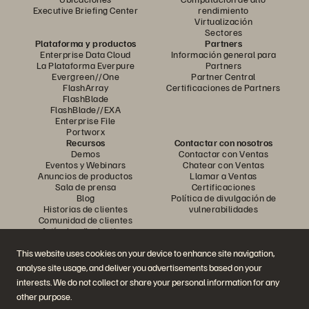
Executive Briefing Center
rendimiento
Virtualización
Sectores
Plataforma y productos
Partners
Enterprise Data Cloud
Información general para
La Plataforma Everpure
Partners
Evergreen//One
Partner Central
FlashArray
Certificaciones de Partners
FlashBlade
FlashBlade//EXA
Enterprise File
Portworx
Recursos
Contactar con nosotros
Demos
Contactar con Ventas
Eventos y Webinars
Chatear con Ventas
Anuncios de productos
Llamar a Ventas
Sala de prensa
Certificaciones
Blog
Política de divulgación de
Historias de clientes
vulnerabilidades
Comunidad de clientes
Artículos divulgativos
This website uses cookies on your device to enhance site navigation,
analyse site usage, and deliver you advertisements based on your
Únase a la conversación
interests. We do not collect or share your personal information for any
Siga las redes sociales oficiales de Everpure
other purpose.