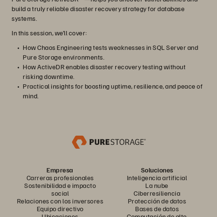
build a truly reliable disaster recovery strategy for database
systems.
In this session, we’ll cover:
How Chaos Engineering tests weaknesses in SQL Server and
Pure Storage environments.
How ActiveDR enables disaster recovery testing without
risking downtime.
Practical insights for boosting uptime, resilience, and peace of
mind.
Empresa
Soluciones
Carreras profesionales
Inteligencia artificial
Sostenibilidad e impacto
La nube
social
Ciberresiliencia
Relaciones con los inversores
Protección de datos
Equipo directivo
Bases de datos
Ubicaciones
Computación de alto