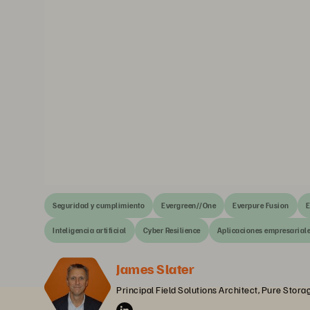
Seguridad y cumplimiento
Evergreen//One
Everpure Fusion
E
Inteligencia artificial
Cyber Resilience
Aplicaciones empresarial
James Slater
Principal Field Solutions Architect, Pure Stora