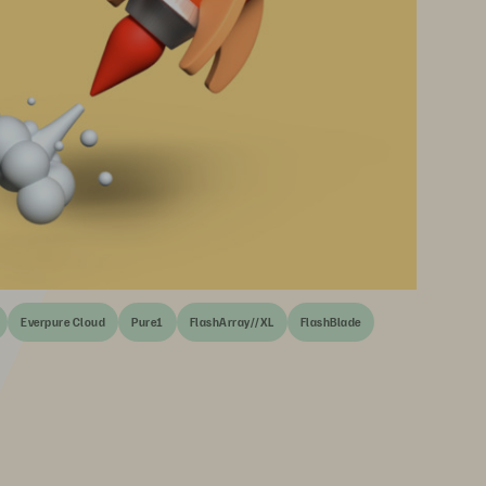
Everpure Cloud
Pure1
FlashArray//XL
FlashBlade