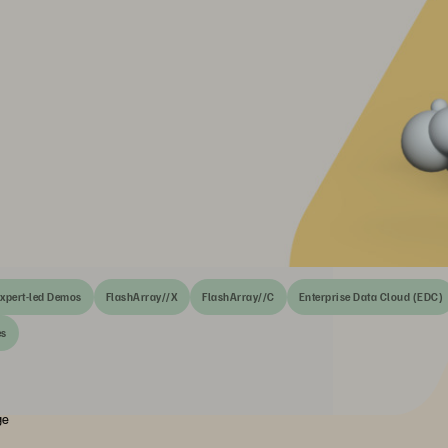
xpert-led Demos
FlashArray//X
FlashArray//C
Enterprise Data Cloud (EDC)
es
ge