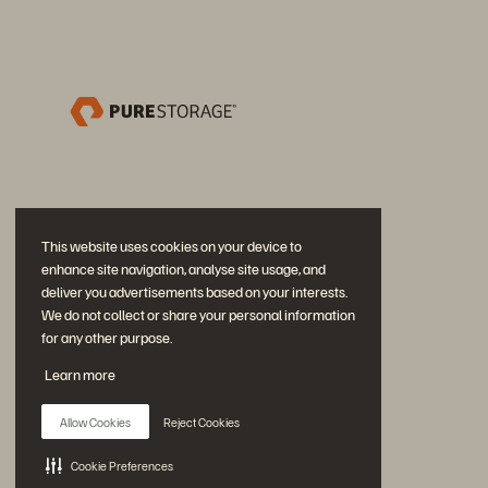
This website uses cookies on your device to
enhance site navigation, analyse site usage, and
deliver you advertisements based on your interests.
We do not collect or share your personal information
for any other purpose.
Únase a la conversación
Learn more
Siga las redes sociales oficiales de Everpure
Allow Cookies
Reject Cookies
Cookie Preferences