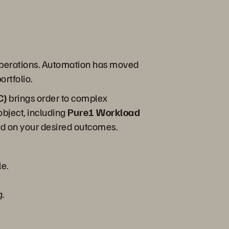
operations. Automation has moved
ortfolio.
C)
brings order to complex
object, including
Pure1 Workload
ed on your desired outcomes.
le.
g.