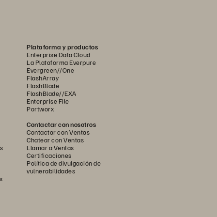
Plataforma y productos
Enterprise Data Cloud
La Plataforma Everpure
Evergreen//One
FlashArray
FlashBlade
FlashBlade//EXA
Enterprise File
Portworx
Contactar con nosotros
Contactar con Ventas
Chatear con Ventas
s
Llamar a Ventas
Certificaciones
Política de divulgación de
vulnerabilidades
s