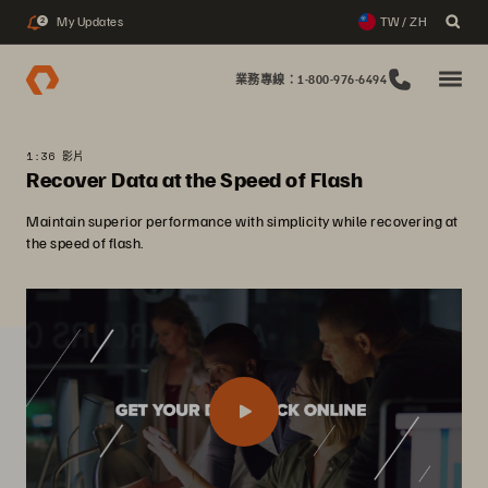
My Updates
TW / ZH
2
業務專線：1-800-976-6494
1:36 影片
Recover Data at the Speed of Flash
Maintain superior performance with simplicity while recovering at
the speed of flash.