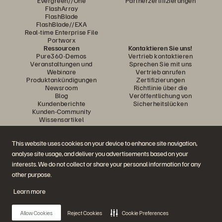
Evergreen//One
Partnerzertifizierungen
FlashArray
FlashBlade
FlashBlade//EXA
Real-time Enterprise File
Portworx
Ressourcen
Kontaktieren Sie uns!
Pure360-Demos
Vertrieb kontaktieren
Veranstaltungen und
Sprechen Sie mit uns
Webinare
Vertrieb anrufen
Produktankündigungen
Zertifizierungen
Newsroom
Richtlinie über die
Blog
Veröffentlichung von
Kundenberichte
Sicherheitslücken
Kunden-Community
Wissensartikel
This website uses cookies on your device to enhance site navigation,
Diskutiere mit
analyse site usage, and deliver you advertisements based on your
Folgen Sie den Everpure Social Media Kanälen
interests. We do not collect or share your personal information for any
other purpose.
Learn more
© 2026 Everpure, Inc. Alle Rechte vorbehalten.
Datenschutz
Nutzungsbedingungen der Website
Rechtliche Hinweise
Impressum
Allow Cookies
Reject Cookies
Cookie Preferences
Vertrauenszentrum
Cookie-Einstellungen