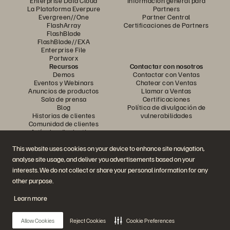
Enterprise Data Cloud
Información general para
La Plataforma Everpure
Partners
Evergreen//One
Partner Central
FlashArray
Certificaciones de Partners
FlashBlade
FlashBlade//EXA
Enterprise File
Portworx
Recursos
Contactar con nosotros
Demos
Contactar con Ventas
Eventos y Webinars
Chatear con Ventas
Anuncios de productos
Llamar a Ventas
Sala de prensa
Certificaciones
Blog
Política de divulgación de
Historias de clientes
vulnerabilidades
Comunidad de clientes
Artículos divulgativos
This website uses cookies on your device to enhance site navigation,
analyse site usage, and deliver you advertisements based on your
Únase a la conversación
interests. We do not collect or share your personal information for any
Siga las redes sociales oficiales de Everpure
other purpose.
Learn more
© 2026 Everpure, Inc. Todos los derechos reservados.
Allow Cookies
Reject Cookies
Cookie Preferences
Política de privacidad
Condiciones de uso del Sitio Web
Aviso legal