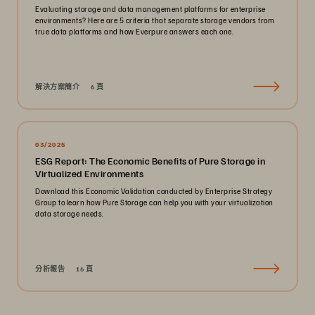
Evaluating storage and data management platforms for enterprise
environments? Here are 5 criteria that separate storage vendors from
true data platforms and how Everpure answers each one.
解決方案簡介
6 頁
03/2025
ESG Report: The Economic Benefits of Pure Storage in
Virtualized Environments
Download this Economic Validation conducted by Enterprise Strategy
Group to learn how Pure Storage can help you with your virtualization
data storage needs.
分析報告
16 頁