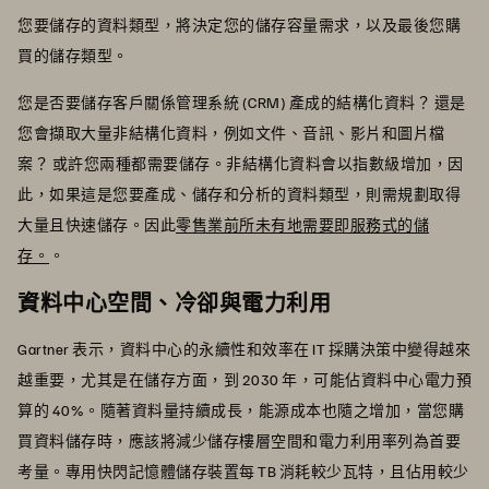
您要儲存的資料類型，將決定您的儲存容量需求，以及最後您購
買的儲存類型。
您是否要儲存客戶關係管理系統 (CRM) 產成的結構化資料？ 還是
您會擷取大量非結構化資料，例如文件、音訊、影片和圖片檔
案？ 或許您兩種都需要儲存。非結構化資料會以指數級增加，因
此，如果這是您要產成、儲存和分析的資料類型，則需規劃取得
大量且快速儲存。因此
零售業前所未有地需要即服務式的儲
存。
。
資料中心空間、冷卻與電力利用
Gartner 表示，資料中心的永續性和效率在 IT 採購決策中變得越來
越重要，尤其是在儲存方面，到 2030 年，可能佔資料中心電力預
算的 40%。隨著資料量持續成長，能源成本也隨之增加，當您購
買資料儲存時，應該將減少儲存樓層空間和電力利用率列為首要
考量。專用快閃記憶體儲存裝置每 TB 消耗較少瓦特，且佔用較少