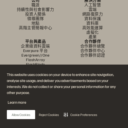
公司
解決方案
職涯
人工智慧
持續性與社會影響力
雲端
投資人關係
網路復原力
領導團隊
資料保護
地點
資料庫
高階主管簡報中心
高效能運算
虛擬化
產業
平台與產品
合作夥伴
企業級資料雲端
合作夥伴總覽
Everpure 平台
合作夥伴中心
Evergreen//One
合作夥伴認證
FlashArray
FlashBlade
FlashBlade//EXA
即時企業級檔案
This website uses cookies on your device to enhance site navigation,
Portworx
analyse site usage, and deliver you advertisements based on your
資源
聯繫我們
interests. We do not collect or share your personal information for any
示範
業務連絡方式
活動和線上研討會
與銷售業務聊天
other purpose.
產品公告
聯絡業務人員
新聞室
認證
Learn more
部落格
安全性漏洞通報
客戶成功案例
客戶社群
Allow Cookies
Reject Cookies
Cookie Preferences
知識文章