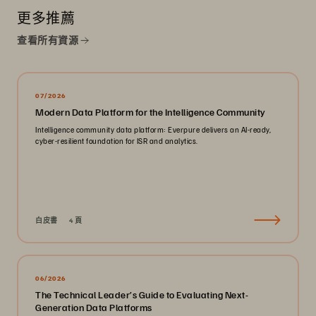
更多推薦
查看所有資源
07/2026
Modern Data Platform for the Intelligence Community
Intelligence community data platform: Everpure delivers an AI-ready,
cyber-resilient foundation for ISR and analytics.
白皮書
4 頁
06/2026
The Technical Leader’s Guide to Evaluating Next-
Generation Data Platforms