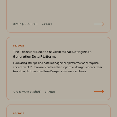
ホワイト・ペーパー
4 PAGES
06/2026
The Technical Leader’s Guide to Evaluating Next-
Generation Data Platforms
Evaluating storage and data management platforms for enterprise
environments? Here are 5 criteria that separate storage vendors from
true data platforms and how Everpure answers each one.
ソリューションの概要
6 PAGES
03/2025