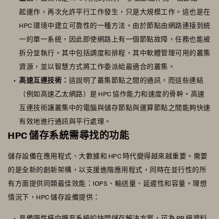
起運作，再次允許平行工作發生，只是大規模工作。這也是在
HPC 環境中建立可靠性的一種方法。由於節點由網路連接到統
一的單一系統，因此即使網路上有一個節點故障，任務也能被
拆分並執行。其中包括調度和排程，其中軟體管理可用的叢集
資源，並以智慧方式將工作委派給最適合的叢集。
高速互連技術：
這說明了叢集節點之間的通訊，而這些連結
（例如高速乙太網路）是 HPC 協作能力和速度的骨幹。高速
互連技術讓叢集中的電腦與儲存節點與運算節點之間能夠快速
有效地進行通訊與平行處理。
HPC 儲存系統需尋找的功能
儲存設備在應用程式、大數據和 HPC 時代變得越來越重要。需要
的是全新的創新架構，以支援進階應用程式，同時在並行性的所
有方面提供同類最佳效能：IOPS、輸送量、延遲性和容量。理想
情況下，HPC 儲存設備提供：
具備
彈性橫向擴充系統的
快閃儲存解決方案，可為 PB 級資料