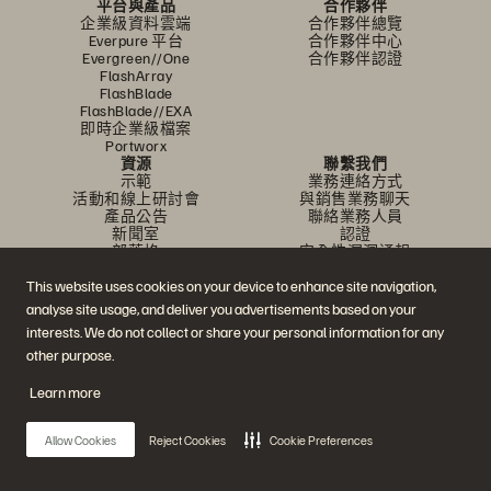
平台與產品
合作夥伴
企業級資料雲端
合作夥伴總覽
Everpure 平台
合作夥伴中心
Evergreen//One
合作夥伴認證
FlashArray
FlashBlade
FlashBlade//EXA
即時企業級檔案
Portworx
資源
聯繫我們
示範
業務連絡方式
活動和線上研討會
與銷售業務聊天
產品公告
聯絡業務人員
新聞室
認證
部落格
安全性漏洞通報
客戶成功案例
客戶社群
This website uses cookies on your device to enhance site navigation,
知識文章
analyse site usage, and deliver you advertisements based on your
interests. We do not collect or share your personal information for any
other purpose.
加入討論
Learn more
追蹤所有 Everpure 官方社群平台
Allow Cookies
Reject Cookies
Cookie Preferences
© 2026 Everpure, Inc. 版權所有。