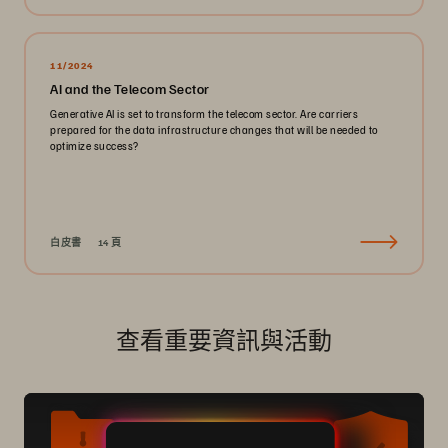
11/2024
AI and the Telecom Sector
Generative AI is set to transform the telecom sector. Are carriers
prepared for the data infrastructure changes that will be needed to
optimize success?
白皮書
14 頁
查看重要資訊與活動