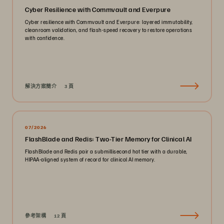
Cyber Resilience with Commvault and Everpure
Cyber resilience with Commvault and Everpure: layered immutability,
cleanroom validation, and flash-speed recovery to restore operations
with confidence.
解決方案簡介
3 頁
07/2026
FlashBlade and Redis: Two-Tier Memory for Clinical AI
FlashBlade and Redis pair a submillisecond hot tier with a durable,
HIPAA-aligned system of record for clinical AI memory.
參考架構
12 頁