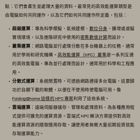
點：它們會產生並處理大量的資料。最常見的高效能運算類型是
由電腦如何共同運作，以及它們如何共同運作所定義，包括：
超級運算
：專為科學模擬、氣候建模、
數位分身
、擴增或虛擬
實境環境，以及進階研究中使用的
密集數值計算
而設計。
叢集運算
：網路電腦並行處理分散在多台機器上的任務，通常
用於學術和研究機構。
高效能運算（HPC）叢集
是一系列互連
的高效能電腦，專為並行處理而設計，通常用於科學和工程應
用。
分散式運算
：系統閒置時，可透過網路連接多台電腦，這要歸
功於自願下載的軟體，以便在不使用時使電腦可用。像
Folding@home 這樣的 HPC 專案
利用了這些系統。
雲端運算
：遠端伺服器儲存、管理和處理資料，為各種應用程
式提供可擴充的運算資源。雲端式 HPC 解決方案提供對高效
能運算資源的隨取隨用存取，讓使用者無需大量前期投資就能
存取運算能力。