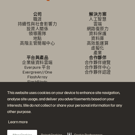
公司
解決方案
職涯
人工智慧
持續性與社會影響力
雲端
投資人關係
網路復原力
領導團隊
資料保護
地點
資料庫
高階主管簡報中心
高效能運算
虛擬化
產業
平台與產品
合作夥伴
企業級資料雲端
合作夥伴總覽
Everpure 平台
合作夥伴中心
Evergreen//One
合作夥伴認證
FlashArray
FlashBlade
FlashBlade//EXA
即時企業級檔案
This website uses cookies on your device to enhance site navigation,
Portworx
analyse site usage, and deliver you advertisements based on your
資源
聯繫我們
interests. We do not collect or share your personal information for any
示範
業務連絡方式
活動和線上研討會
與銷售業務聊天
other purpose.
產品公告
聯絡業務人員
新聞室
認證
Learn more
部落格
安全性漏洞通報
客戶成功案例
客戶社群
Allow Cookies
Reject Cookies
Cookie Preferences