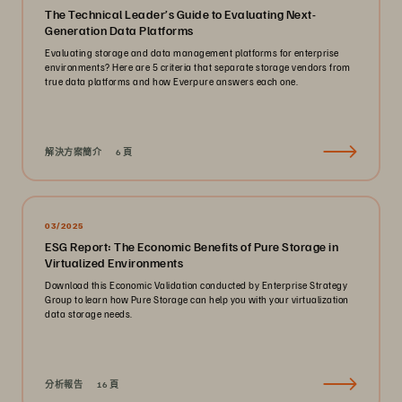
The Technical Leader’s Guide to Evaluating Next-
Generation Data Platforms
Evaluating storage and data management platforms for enterprise
environments? Here are 5 criteria that separate storage vendors from
true data platforms and how Everpure answers each one.
解決方案簡介
6 頁
03/2025
ESG Report: The Economic Benefits of Pure Storage in
Virtualized Environments
Download this Economic Validation conducted by Enterprise Strategy
Group to learn how Pure Storage can help you with your virtualization
data storage needs.
分析報告
16 頁