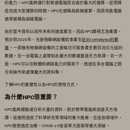
的能力。HPC能夠運行對普通電腦而言過於龐大的運算，從而降
低完成大型運算的時間。HPC也被稱為超級運算，而高效能電腦
通常被稱為超級電腦。
由於當今資料以前所未有的速度產生，因此HPC顯得尤為重要。
預計到2025年，光是物聯網設備就會產生
近80 zettabytes的數
據
。一家擁有物聯網設備的工廠每日可能會產生數百兆位元组的
數據。在一台電腦上處理如此龐大的數據量是天方夜譚。另一方
面，HPC可以在軟體和網路能力的幫助下，透過在多台電腦之間
分割操作來處理龐大的資料集。
了解HPC的重要性以及HPC的使用方式。
為什麼HPC很重要？
HPC能夠模擬或分析大量的資料，對於標準電腦來說是天方夜
譚。這進而造就了科學研究等領域的重大進展，在這些領域中，
HPC致使癌症治療、COVID-19疫苗等方面取得重大突破。