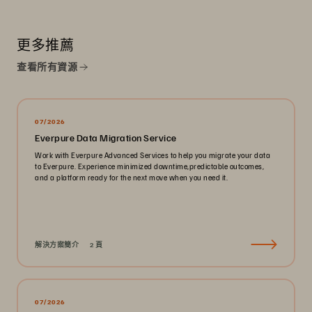
更多推薦
查看所有資源
07/2026
Everpure Data Migration Service
Work with Everpure Advanced Services to help you migrate your data
to Everpure. Experience minimized downtime,predictable outcomes,
and a platform ready for the next move when you need it.
解決方案簡介
2 頁
07/2026