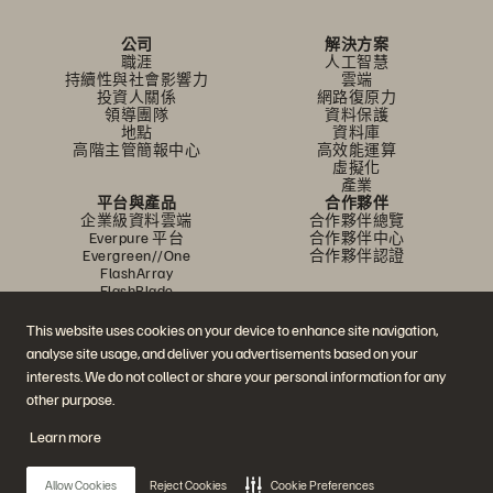
公司
解決方案
職涯
人工智慧
持續性與社會影響力
雲端
投資人關係
網路復原力
領導團隊
資料保護
地點
資料庫
高階主管簡報中心
高效能運算
虛擬化
產業
平台與產品
合作夥伴
企業級資料雲端
合作夥伴總覽
Everpure 平台
合作夥伴中心
Evergreen//One
合作夥伴認證
FlashArray
FlashBlade
FlashBlade//EXA
即時企業級檔案
This website uses cookies on your device to enhance site navigation,
Portworx
analyse site usage, and deliver you advertisements based on your
資源
聯繫我們
interests. We do not collect or share your personal information for any
示範
業務連絡方式
活動和線上研討會
與銷售業務聊天
other purpose.
產品公告
聯絡業務人員
新聞室
認證
Learn more
部落格
安全性漏洞通報
客戶成功案例
客戶社群
Allow Cookies
Reject Cookies
Cookie Preferences