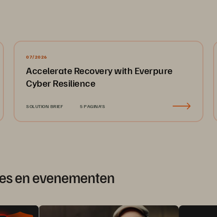
07/2026
Accelerate Recovery with Everpure
Cyber Resilience
SOLUTION BRIEF
5 PAGINA'S
rces en evenementen