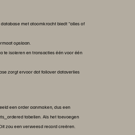
 database met atoomkracht biedt "alles of
ormaat opslaan.
a te isoleren en transacties één voor één
se zorgt ervoor dat failover dataverlies
beeld een order aanmaken, dus een
s_ordered tabellen. Als het toevoegen
 Dit zou een verweesd record creëren.