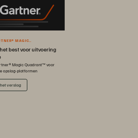
RTNER® MAGIC
NT™-VERSLAG
het best voor uitvoering
e
tner® Magic Quadrant™ voor
se opslag-platformen
het verslag