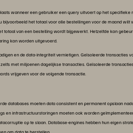
 plaats wanneer een gebruiker een query uitvoert op het specifie
 bijvoorbeeld het totaal voor alle bestellingen voor de maand wilt w
t totaal van een bestelling wordt bijgewerkt. Hetzelfde kan gebeur
aring kan worden uitgevoerd.
digen en de data-integriteit vernietigen. Geïsoleerde transacties v
 zelfs met miljoenen dagelijkse transacties. Geïsoleerde transacti
ords vrijgeven voor de volgende transactie.
de databases moeten data consistent en permanent opslaan nadat ee
ogs en infrastructuurstoringen moeten ook worden geïmplementeerd
atacorruptie op te slaan. Database-engines hebben hun eigen strat
n om data te herstellen.