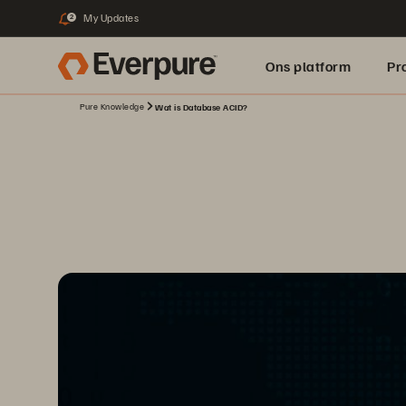
My Updates
2
Ons platform
Pr
Pure Knowledge
Wat is Database ACID?
pure.ai