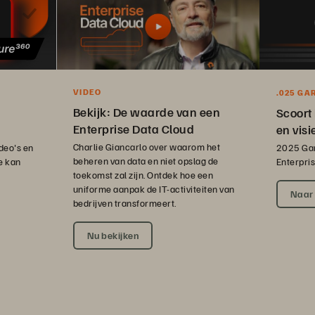
VIDEO
.025 GA
QUADRA
Bekijk: De waarde van een
Scoort 
Enterprise Data Cloud
en visi
Charlie Giancarlo over waarom het
deo's en
2025 Gar
beheren van data en niet opslag de
e kan
Enterpri
toekomst zal zijn. Ontdek hoe een
uniforme aanpak de IT-activiteiten van
Naar 
bedrijven transformeert.
Nu bekijken