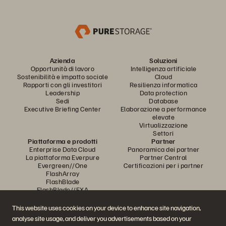
Azienda
Soluzioni
Opportunità di lavoro
Intelligenza artificiale
Sostenibilità e impatto sociale
Cloud
Rapporti con gli investitori
Resilienza informatica
Leadership
Data protection
Sedi
Database
Executive Briefing Center
Elaborazione a performance
elevate
Virtualizzazione
Settori
Piattaforma e prodotti
Partner
Enterprise Data Cloud
Panoramica dei partner
La piattaforma Everpure
Partner Central
Evergreen//One
Certificazioni per i partner
FlashArray
FlashBlade
FlashBlade//EXA
Real-time Enterprise File
Portworx
This website uses cookies on your device to enhance site navigation,
Risorse
Contattaci
analyse site usage, and deliver you advertisements based on your
Demo
Contatta l'ufficio vendite