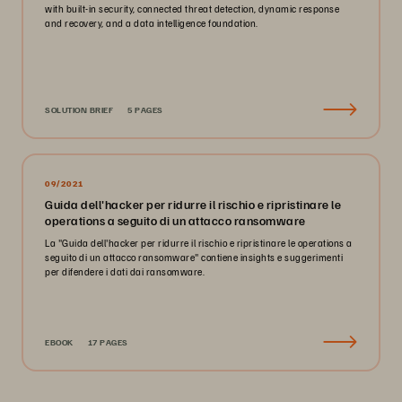
with built-in security, connected threat detection, dynamic response
and recovery, and a data intelligence foundation.
SOLUTION BRIEF
5 PAGES
09/2021
Guida dell'hacker per ridurre il rischio e ripristinare le
operations a seguito di un attacco ransomware
La "Guida dell'hacker per ridurre il rischio e ripristinare le operations a
seguito di un attacco ransomware" contiene insights e suggerimenti
per difendere i dati dai ransomware.
EBOOK
17 PAGES