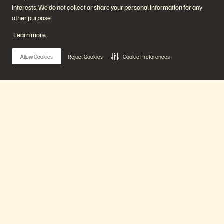
Plataforma e produtos
Parceiros
interests. We do not collect or share your personal information for any
Enterprise Data Cloud
Visão geral do parceiro
other purpose.
A plataforma Everpure
Central de parceiros
Evergreen//One
Certificações de parceiro
Learn more
FlashArray
FlashBlade
FlashBlade//EXA
Allow Cookies
Reject Cookies
Cookie Preferences
Enterprise File
Portworx
Recursos
Entre em contato
Demonstrações
Entre em contato com a
Eventos e webinars
equipe de vendas
Anúncios de produto
Fale com o departamento de
Main Menu
Sala de imprensa
vendas
Blog
Ligue para a equipe de vendas
Histórias de clientes
Certificações
Nossa plataforma
Comunidade de clientes
Política sobre divulgação de
Artigos sobre conhecimentos
vulnerabilidades
Produtos
Participe da conversa
Siga todas as redes sociais da Everpure
Soluções
Suporte
© 2026 Everpure, Inc. Todos os direitos reservados.