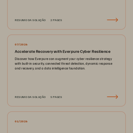
RESUMO DA SOLUÇÃO
2 PAGES
07/2026
Accelerate Recovery with Everpure Cyber Resilience
Discover how Everpure can augment your cyber resilience strategy
with built-in security, connected threat detection, dynamic response
and recovery, and a data intelligence foundation.
RESUMO DA SOLUÇÃO
5 PAGES
01/2026