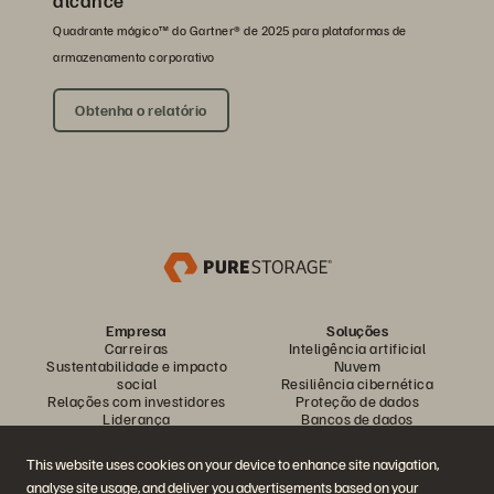
Quadrante mágico™ do Gartner® de 2025 para plataformas de
armazenamento corporativo
Obtenha o relatório
Empresa
Soluções
Carreiras
Inteligência artificial
Sustentabilidade e impacto
Nuvem
social
Resiliência cibernética
Relações com investidores
Proteção de dados
Liderança
Bancos de dados
Locais
Computação de alto
Centro de briefing executivo
desempenho
This website uses cookies on your device to enhance site navigation,
Virtualização
analyse site usage, and deliver you advertisements based on your
Setores