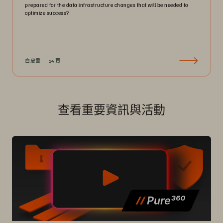
prepared for the data infrastructure changes that will be needed to
optimize success?
白皮書
14 頁
查看重要資訊與活動