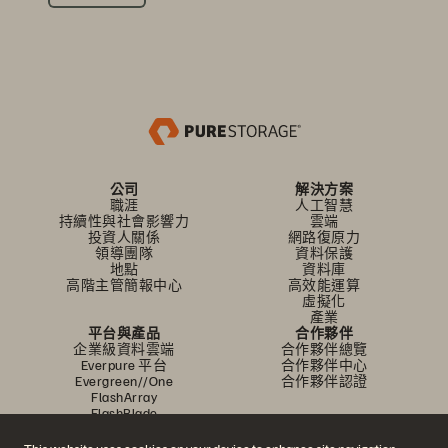
公司
解決方案
職涯
人工智慧
持續性與社會影響力
雲端
投資人關係
網路復原力
領導團隊
資料保護
地點
資料庫
高階主管簡報中心
高效能運算
虛擬化
產業
平台與產品
合作夥伴
企業級資料雲端
合作夥伴總覽
Everpure 平台
合作夥伴中心
Evergreen//One
合作夥伴認證
FlashArray
FlashBlade
FlashBlade//EXA
即時企業級檔案