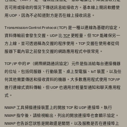
否可用或接收的情況下傳送訊息給接收方。基本線上簡訊軟體使
用 UDP，因為不必知道對方是否在線上接收訊息。
Transmission Control Protocol (TCP) 是一種以連線為基礎的協定，
資料傳輸前會發生交握。UDP 比
TCP
更輕量，但 TCP 能確保另一
方上線，並可透過稱為交握的程序使用。TCP 交握在使用者從伺
服器下載內容之前發生交握的網路應用程式中很常見。
TCP /IP 中的 IP（網際網路通訊協定）元件是指派給每台連接機器
的位址，包括伺服器、行動裝置、桌上型電腦、IoT 裝置，以及任
何其他需要傳送和接收資料的機器。大多數應用程式使用 TCP/IP
進行連線式資料傳輸，但 UDP 也適用於輕量型通知和聊天應用程
式。
NMAP 工具掃描連接裝置上的開放 TCP 和 UDP 連接埠。執行
NMAP 指令後，請檢視輸出，列出的開放連接埠也會顯示協定。
NMAP 也告訴您狀態是開啟還是關閉，以及服務是否在連接埠上