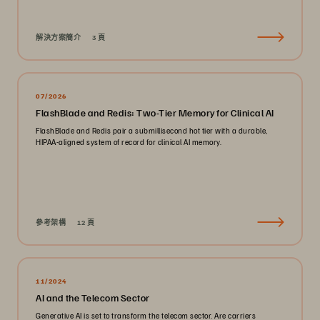
解決方案簡介
3 頁
07/2026
FlashBlade and Redis: Two-Tier Memory for Clinical AI
FlashBlade and Redis pair a submillisecond hot tier with a durable,
HIPAA-aligned system of record for clinical AI memory.
參考架構
12 頁
11/2024
AI and the Telecom Sector
Generative AI is set to transform the telecom sector. Are carriers