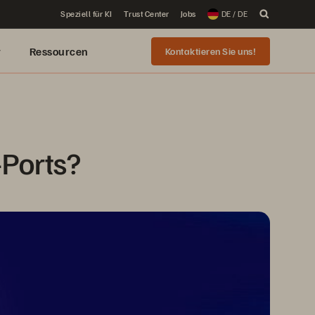
Speziell für KI
Trust Center
Jobs
DE / DE
r
Ressourcen
Kontaktieren Sie uns!
-Ports?