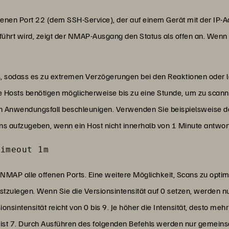
nen Port 22 (dem SSH-Service), der auf einem Gerät mit der IP-
führt wird, zeigt der NMAP-Ausgang den Status als offen an. Wenn
, sodass es zu extremen Verzögerungen bei den Reaktionen ode
ge Hosts benötigen möglicherweise bis zu eine Stunde, um zu sca
ch Anwendungsfall beschleunigen. Verwenden Sie beispielsweise
ns aufzugeben, wenn ein Host nicht innerhalb von 1 Minute antwor
timeout 1m
AP alle offenen Ports. Eine weitere Möglichkeit, Scans zu optimie
stzulegen. Wenn Sie die Versionsintensität auf 0 setzen, werden nu
onsintensität reicht von 0 bis 9. Je höher die Intensität, desto m
ist 7. Durch Ausführen des folgenden Befehls werden nur gemein