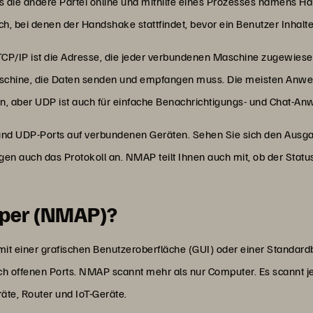
dass die andere Partei online und mithilfe eines Prozesses namens H
 bei denen der Handshake stattfindet, bevor ein Benutzer Inhalte
TCP/IP ist die Adresse, die jeder verbundenen Maschine zugewiesen
aschine, die Daten senden und empfangen muss. Die meisten Anw
, aber UDP ist auch für einfache Benachrichtigungs- und Chat-An
und UDP-Ports auf verbundenen Geräten. Sehen Sie sich den Aus
gen auch das Protokoll an. NMAP teilt Ihnen auch mit, ob der Statu
pper (NMAP)?
 einer grafischen Benutzeroberfläche (GUI) oder einer Standardbe
ch offenen Ports. NMAP scannt mehr als nur Computer. Es scannt
räte, Router und IoT-Geräte.