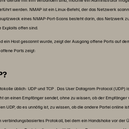
 Geräte mit ihm verbunden sind, möchte ein Administrator mögli
ührt werden. NMAP ist ein Linux-Befehl, der das Netzwerk scannt 
uptzweck eines NMAP-Port-Scans besteht darin, das Netzwerk zu ü
 Exploits offen sind.
in Host gescannt wurde, zeigt der Ausgang offene Ports auf dem 
offene Ports zeigt:
P?
okolle üblich: UDP und TCP . Das User Datagram Protocol (UDP) ist
ht an einen Empfänger sendet, ohne zu wissen, ob der Empfänger v
UDP, da es unnötig ist, zu wissen, ob die andere Partei online ist
in verbindungsbasiertes Protokoll, bei dem ein Handshake vor der Ü