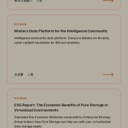
解決方案簡介
3 頁
07/2026
Modern Data Platform for the Intelligence Community
Intelligence community data platform: Everpure delivers an AI-ready,
cyber-resilient foundation for ISR and analytics.
白皮書
4 頁
03/2025
ESG Report: The Economic Benefits of Pure Storage in
Virtualized Environments
Download this Economic Validation conducted by Enterprise Strategy
Group to learn how Pure Storage can help you with your virtualization
data storage needs.