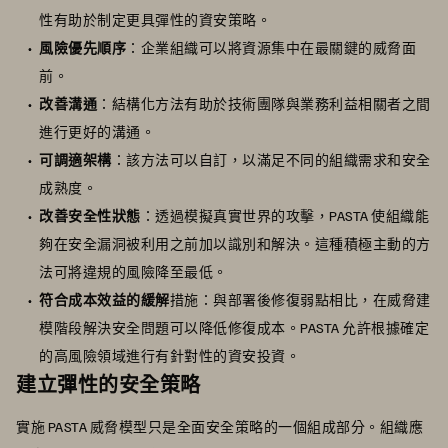
性有助於制定更具彈性的資安策略。
風險優先順序
：企業組織可以將資源集中在最關鍵的威脅面
前。
改善溝通
：結構化方法有助於技術團隊與業務利益相關者之間
進行更好的溝通。
可調適架構
：該方法可以自訂，以滿足不同的組織需求和安全
成熟度。
改善安全性狀態
：透過模擬真實世界的攻擊，PASTA 使組織能
夠在安全漏洞被利用之前加以識別和解決。這種積極主動的方
法可將違規的風險降至最低。
符合成本效益的緩解
措施：與部署後修復弱點相比，在威脅建
模階段解決安全問題可以降低修復成本。PASTA 允許根據確定
的高風險領域進行有針對性的資安投資。
建立彈性的安全策略
實施 PASTA 威脅模型只是全面安全策略的一個組成部分。組織應