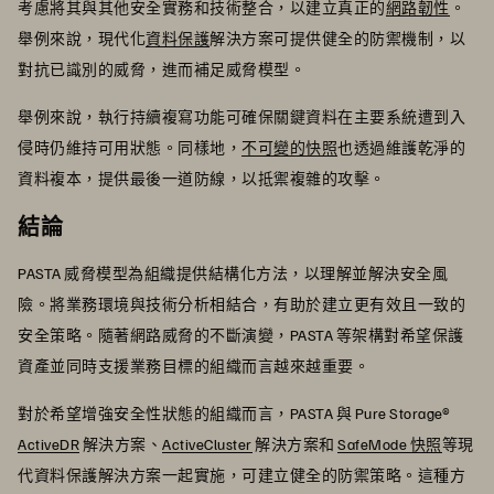
考慮將其與其他安全實務和技術整合，以建立真正的
網路韌性
。
舉例來說，現代化
資料保護
解決方案可提供健全的防禦機制，以
對抗已識別的威脅，進而補足威脅模型。
舉例來說，執行持續複寫功能可確保關鍵資料在主要系統遭到入
侵時仍維持可用狀態。同樣地，
不可變的快照
也透過維護乾淨的
資料複本，提供最後一道防線，以抵禦複雜的攻擊。
結論
PASTA 威脅模型為組織提供結構化方法，以理解並解決安全風
險。將業務環境與技術分析相結合，有助於建立更有效且一致的
安全策略。隨著網路威脅的不斷演變，PASTA 等架構對希望保護
資產並同時支援業務目標的組織而言越來越重要。
對於希望增強安全性狀態的組織而言，PASTA 與 Pure Storage®
ActiveDR
解決方案、
ActiveCluster
解決方案和
SafeMode 快照
等現
代資料保護解決方案一起實施，可建立健全的防禦策略。這種方