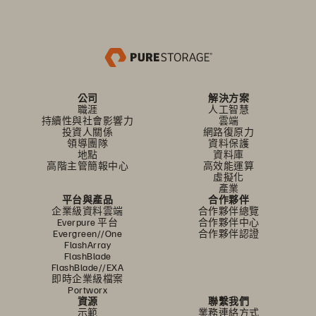
公司
解決方案
職涯
人工智慧
持續性與社會影響力
雲端
投資人關係
網路復原力
領導團隊
資料保護
地點
資料庫
高階主管簡報中心
高效能運算
虛擬化
產業
平台與產品
合作夥伴
企業級資料雲端
合作夥伴總覽
Everpure 平台
合作夥伴中心
Evergreen//One
合作夥伴認證
FlashArray
FlashBlade
FlashBlade//EXA
即時企業級檔案
Portworx
資源
聯繫我們
示範
業務連絡方式