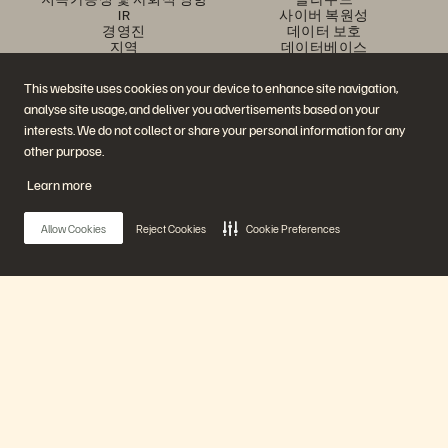
IR
사이버 복원성
경영진
데이터 보호
지역
데이터베이스
경영진 브리핑 센터
가상화
플랫폼 및 제품
파트너
This website uses cookies on your device to enhance site navigation,
엔터프라이즈 데이터 클라우
파트너 개요
analyse site usage, and deliver you advertisements based on your
드
파트너 센터
에버퓨어 플랫폼
파트너 인증
interests. We do not collect or share your personal information for any
에버그린//원
other purpose.
(Evergreen//One)
플래시어레이(FlashArray)
Learn more
플래시블레이드(FlashBlade)
플래시블레이
드//EXA(FlashBlade//EXA)
Allow Cookies
Reject Cookies
Cookie Preferences
리얼타임 엔터프라이즈 파일
포트웍스(Portworx)
유용한 자료
문의하기
Pure360 데모
영업팀에 문의하기
이벤트 및 웨비나
문의하기
제품 공지사항
영업팀에 연락하기
Main Menu
뉴스룸
인증
블로그
취약점 공개 정책
고객 사례
에버퓨어 플랫폼
고객 커뮤니티
지식 문서
제품