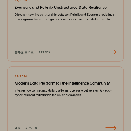
08/2026
Everpure and Rubrik: Unstructured Data Resilience
Discover how the partnership between Rubrik and Everpure redefines
how organizations manage and secure unstructured data at scale.
솔루션 브리프
3 PAGES
07/2026
Modern Data Platform for the Intelligence Community
Intelligence community data platform: Everpure delivers an AI-ready,
cyber-resilient foundation for ISR and analytics.
백서
4 PAGES