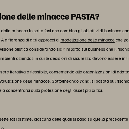
zione delle minacce PASTA?
le minacce in sette fasi che combina gli obiettivi di business con i 
A differenza di altri approcci di
modellazione delle minacce
che po
visione olistica considerando sia l'impatto sul business che il risc
bienti aziendali in cui le decisioni di sicurezza devono essere in l
re iterativa e flessibile, consentendo alle organizzazioni di adatta
alutazione delle minacce. Sottolineando l'analisi basata sul rischi
e a concentrarsi sulla protezione degli asset più critici.
tte fasi distinte, ciascuna delle quali si basa su quella precedent
io.