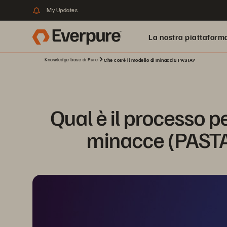
My Updates
La nostra piattaform
Knowledge base di Pure
Che cos'è il modello di minaccia PASTA?
Qual è il processo pe
minacce (PASTA,