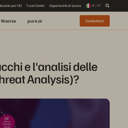
lizzato per l'AI
Trust Center
Opportunità di lavoro
IT / IT
Risorse
pure.ai
Contattaci
chi e l'analisi delle 
hreat Analysis)?