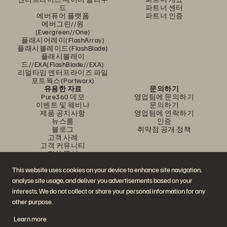
드
파트너 센터
에버퓨어 플랫폼
파트너 인증
에버그린//원
(Evergreen//One)
플래시어레이(FlashArray)
플래시블레이드(FlashBlade)
플래시블레이
드//EXA(FlashBlade//EXA)
리얼타임 엔터프라이즈 파일
포트웍스(Portworx)
유용한 자료
문의하기
Pure360 데모
영업팀에 문의하기
이벤트 및 웨비나
문의하기
제품 공지사항
영업팀에 연락하기
뉴스룸
인증
블로그
취약점 공개 정책
고객 사례
고객 커뮤니티
지식 문서
This website uses cookies on your device to enhance site navigation,
analyse site usage, and deliver you advertisements based on your
문의하기
interests. We do not collect or share your personal information for any
에버퓨어(Everpure) 공식 소셜미디어 팔로우하기
other purpose.
Learn more