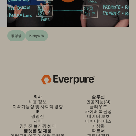
동영상
Purity//FA
회사
솔루션
채용 정보
인공지능(AI)
지속가능성 및 사회적 영향
클라우드
IR
사이버 복원성
경영진
데이터 보호
지역
데이터베이스
경영진 브리핑 센터
가상화
플랫폼 및 제품
파트너
엔터프라이즈 데이터 클라우
파트너 개요