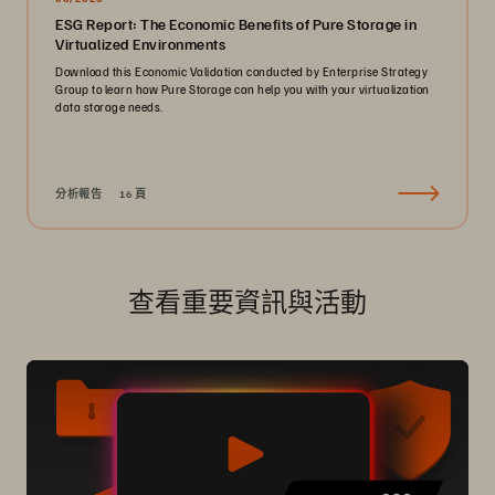
ESG Report: The Economic Benefits of Pure Storage in
Virtualized Environments
Download this Economic Validation conducted by Enterprise Strategy
Group to learn how Pure Storage can help you with your virtualization
data storage needs.
分析報告
16 頁
查看重要資訊與活動