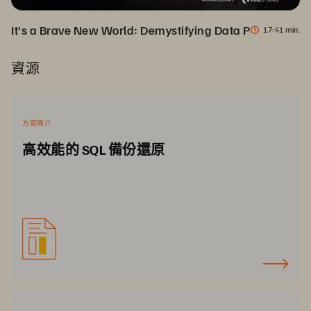
It's a Brave New World: Demystifying Data Protection f
17
41 min.
資源
方案簡介
高效能的 SQL 備份還原