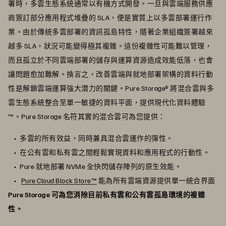
署時，多雲生態系統通常以有機方式開發。一旦與雲端服務供應
商簽訂部分應用程式堆疊的 SLA，便是實質上以多雲部署運行作
業。由於傳統多雲部署的資訊孤島特性，隨著企業組織簽署越來
越多 SLA，狀況可能變得極其複雜。這份複雜性可能難以管理，
而且孤立於不同雲端部署的儲存與運算資源造成效能低落，也會
讓問題愈加難解。換言之，改善雲端與就地部署架構的資料行動
性是解鎖雲端運算強大潛力的關鍵。Pure Storage® 將混合雲與多
雲生態系統整合至單一敏捷的資料平面，提供現代化資料體驗
™。Pure Storage 名符其實的混合雲可為您提供：
多雲的所有效益，同時兼具混合雲運作的彈性。
在公有雲和私有雲之間輕鬆實現資料和應用程式的行動性。
Pure 就地部署 NVMe 全快閃儲存陣列的原生效能。
Pure Cloud Block Store™
能為所有雲端資源提供單一統合界面
Pure Storage 可為您消除目前私有雲和公有雲孤島環境的複雜
性。