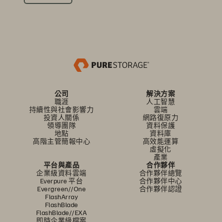
公司
解決方案
職涯
人工智慧
持續性與社會影響力
雲端
投資人關係
網路復原力
領導團隊
資料保護
地點
資料庫
高階主管簡報中心
高效能運算
虛擬化
產業
平台與產品
合作夥伴
企業級資料雲端
合作夥伴總覽
Everpure 平台
合作夥伴中心
Evergreen//One
合作夥伴認證
FlashArray
FlashBlade
FlashBlade//EXA
即時企業級檔案