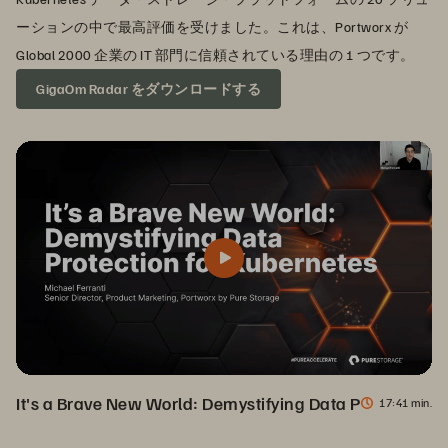
ーションの中で最高評価を受けました。これは、Portworx が
Global 2000 企業の IT 部門に信頼されている理由の 1 つです。
GigaOm Radar をダウンロードする
It's a Brave New World: Demystifying Data Protection f
17
41 min.