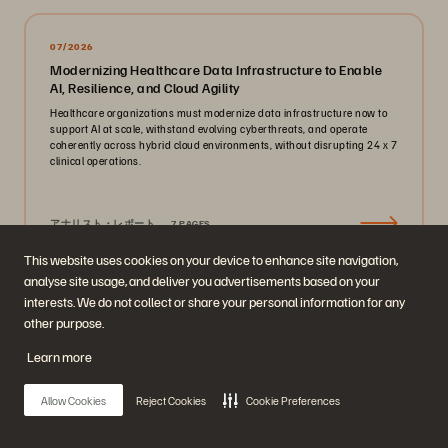
07/2026
Modernizing Healthcare Data Infrastructure to Enable
AI, Resilience, and Cloud Agility
Healthcare organizations must modernize data infrastructure now to
support AI at scale, withstand evolving cyberthreats, and operate
coherently across hybrid cloud environments, without disrupting 24 x 7
clinical operations.
アナリスト・レポート
7 PAGES
This website uses cookies on your device to enhance site navigation,
analyse site usage, and deliver you advertisements based on your
interests. We do not collect or share your personal information for any
05/2024
other purpose.
データのサステナビリティが地球温暖化を緩和
国連気候変動枠組条約第 28 回締約国会議（COP28）が、アラブ首
Learn more
長国連邦（UAE）で開催されました。英エコノミスト誌がモデレー
タを務めたラウンドテーブルで共有された、世界の業界リーダーの
Allow Cookies
Reject Cookies
Cookie Preferences
視点をまとめたレポートをご紹介します。