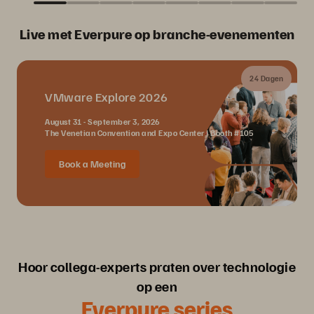
Live met Everpure op branche-evenementen
24 Dagen
VMware Explore 2026
August 31 - September 3, 2026
The Venetian Convention and Expo Center | Booth #105
Book a Meeting
Hoor collega-experts praten over technologie
op een
Everpure series