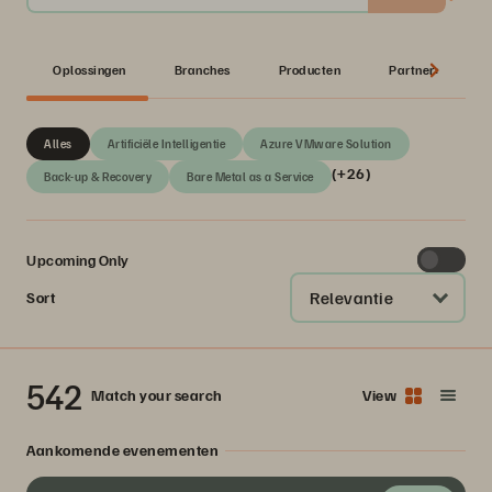
Oplossingen
Branches
Producten
Partner:
Alles
Artificiële Intelligentie
Azure VMware Solution
(+26)
Back-up & Recovery
Bare Metal as a Service
Upcoming Only
Relevantie
Sort
542
Match your search
View
Aankomende evenementen