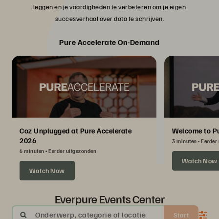
leggen en je vaardigheden te verbeteren om je eigen
succesverhaal over data te schrijven.
Pure Accelerate On-Demand
Coz Unplugged at Pure Accelerate
Welcome to Pu
2026
3 minuten
Eerder
6 minuten
Eerder uitgezonden
Watch Now
Watch Now
Everpure Events Center
Onderwerp, categorie of locatie
Start