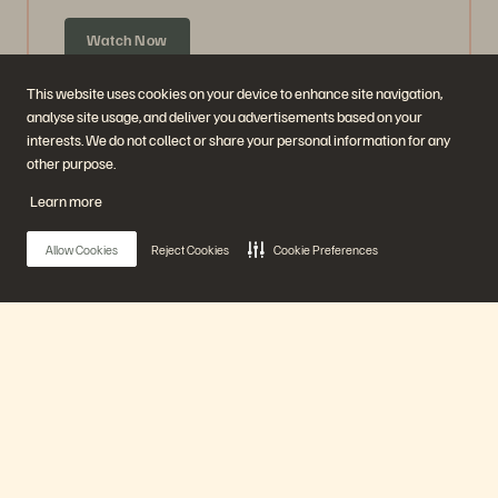
Watch Now
This website uses cookies on your device to enhance site navigation,
analyse site usage, and deliver you advertisements based on your
interests. We do not collect or share your personal information for any
other purpose.
Learn more
Allow Cookies
Reject Cookies
Cookie Preferences
Guarantee Data Availability: How to Create a
Snapshot Bunker
Main Menu
47 minuten
Eerder uitgezonden
Ons platform
Watch Now
Producten