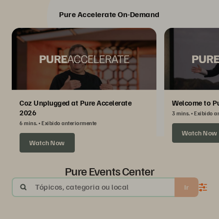
Pure Accelerate On-Demand
Coz Unplugged at Pure Accelerate
Welcome to Pu
2026
3 mins.
Exibido a
6 mins.
Exibido anteriormente
Watch Now
Watch Now
Pure Events Center
Tópicos, categoria ou local
Ir