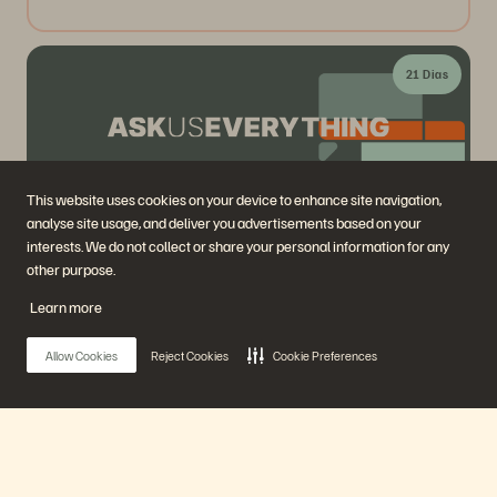
21 Dias
This website uses cookies on your device to enhance site navigation,
analyse site usage, and deliver you advertisements based on your
interests. We do not collect or share your personal information for any
Ask Us Everything with Everpure Founder John
other purpose.
"Coz" Colgrove
Learn more
ago 28
Virtual
Allow Cookies
Reject Cookies
Cookie Preferences
Register Now
Sob demanda
Main Menu