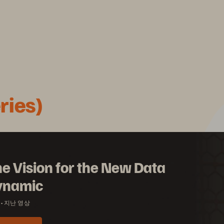
ies)
e Vision for the New Data
ynamic
지난 영상