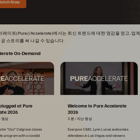
atch Now
레이트(Pure//Accelerate)에서는 최신 트렌드에 대한 영감을 얻고
성공 스토리를 써 나갈 수 있습니다.
lerate On-Demand
plugged at Pure
Welcome to Pure Accelerate
ate 2026
2026
 영상
3 분
지난 영상
John “Coz” Colgrove closes
Everpure CMO, Lynn Lucas welcomes
te program with a candid
attendees in Las Vegas and viewers