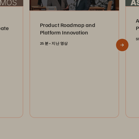
A
Product Roadmap and
eate
P
Platform Innovation
5
25 분
지난 영상
Watch Now