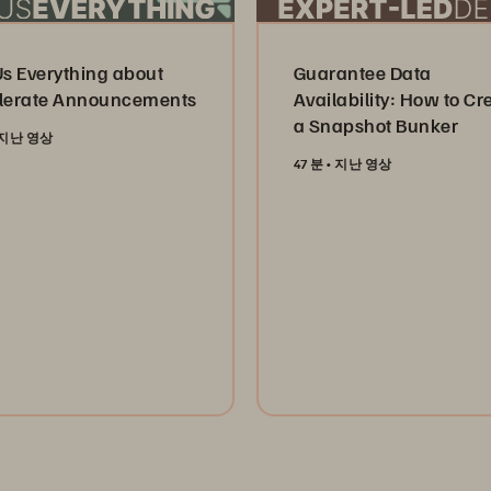
Us Everything about
Guarantee Data
lerate Announcements
Availability: How to Cr
a Snapshot Bunker
지난 영상
47 분
지난 영상
tch Now
Watch Now