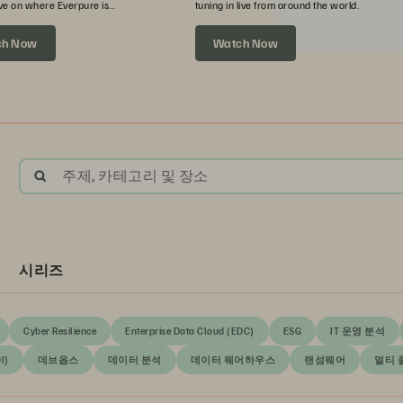
ve on where Everpure is
tuning in live from around the world.
xt.
ch Now
Watch Now
주제, 카테고리 및 장소
시리즈
Cyber Resilience
Enterprise Data Cloud (EDC)
ESG
IT 운영 분석
I)
데브옵스
데이터 분석
데이터 웨어하우스
랜섬웨어
멀티 