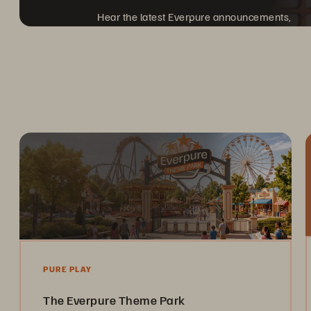
Hear the latest Everpure announcements,
and discover what's next.
PURE PLAY
The Everpure Theme Park