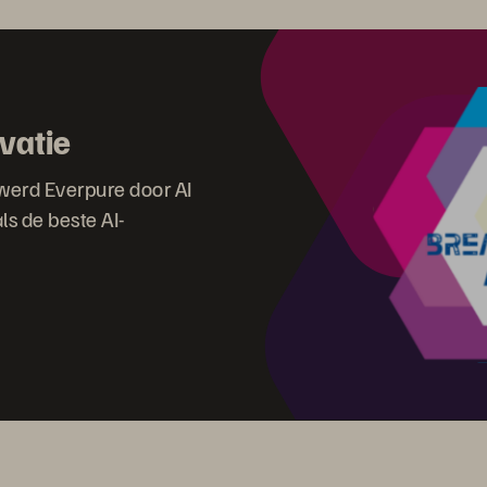
vatie
 werd Everpure door AI
s de beste AI-