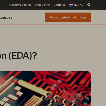
Gebouwd voor AI
Trust Center
Carrières
NL / NL
sources
Neem contact met ons op
on (EDA)?