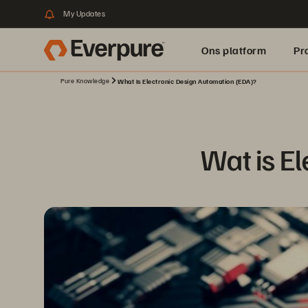
My Updates
Ons platform
Pr
Pure Knowledge
What Is Electronic Design Automation (EDA)?
pure.ai
Wat is E