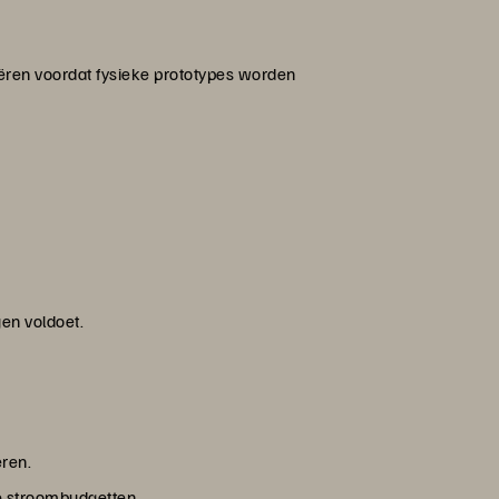
fiëren voordat fysieke prototypes worden
gen voldoet.
eren.
e stroombudgetten.