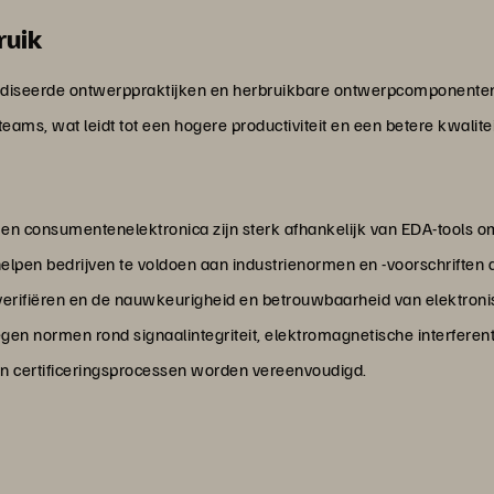
ruik
ardiseerde ontwerppraktijken en herbruikbare ontwerpcomponenten. 
teams, wat leidt tot een hogere productiviteit en een betere kwalite
t en consumentenelektronica zijn sterk afhankelijk van EDA-tools 
helpen bedrijven te voldoen aan industrienormen en -voorschriften 
e verifiëren en de nauwkeurigheid en betrouwbaarheid van elektron
egen normen rond signaalintegriteit, elektromagnetische interferen
 en certificeringsprocessen worden vereenvoudigd.