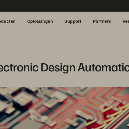
oducten
Oplossingen
Support
Partners
Re
lectronic Design Automati