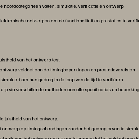
ie hoofdcategorieën vallen: simulatie, verificatie en ontwerp.
lektronische ontwerpen om de functionaliteit en prestaties te veri
juistheid van het ontwerp test
t ontwerp voldoet aan de timingbeperkingen en prestatievereisten
 simuleert om hun gedrag in de loop van de tijd te verifiëren
werp via verschillende methoden aan alle specificaties en beperkin
de juistheid van het ontwerp.
et ontwerp op timingschendingen zonder het gedrag ervan te simul
erbruik van het ontwerp om ervoor te zorgen dat het voldoet aan d