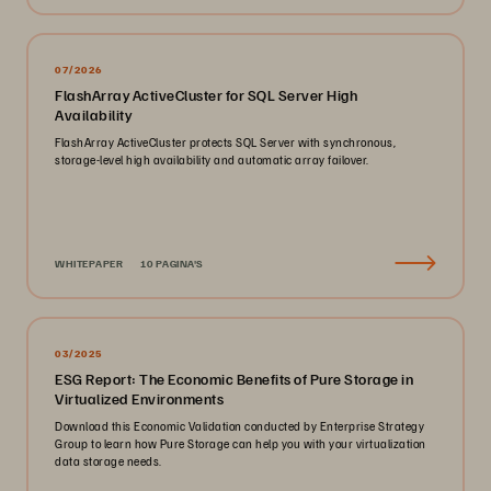
07/2026
FlashArray ActiveCluster for SQL Server High
Availability
FlashArray ActiveCluster protects SQL Server with synchronous,
storage-level high availability and automatic array failover.
WHITEPAPER
10 PAGINA'S
03/2025
ESG Report: The Economic Benefits of Pure Storage in
Virtualized Environments
Download this Economic Validation conducted by Enterprise Strategy
Group to learn how Pure Storage can help you with your virtualization
data storage needs.