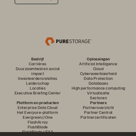
Bedrijf
Oplossingen
Carrières
Artificial Intelligence
Duurzaamheid en social
Cloud
impact
Cyberweerbaarheid
Investeerdersrelaties
Data Protection
Leiderschap
Databases
Locaties
High performance computing
Executive Briefing Center
Virtualisatie
Sectoren
Platform en producten
Partners
Enterprise Data Cloud
Partneroverzicht
Het Everpure-platform
Partner Central
Evergreen//One
Partnercertificaten
FlashArray
FlashBlade
FlashBlade//EXA