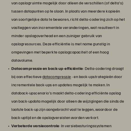
van opslagruimte mogelijk door alleen de verschillen (of delta's)
tussen datapunten op te slaan. In plaats van meerdere kopieën
van soortgelijke data te bewaren, richt delta-codering zich op het
vastleggen van incrementele veranderingen, wat resulteert in
minder opslagoverhead en een zuiniger gebruik van
opslagresources. Deze efficiëntie is met name gunstig in
omgevingen met beperkte opslagcapaciteit of een hoog
datavolume.
Datacompressie en back-up-efficiëntie
: Delta-codering draagt
bij aan effectieve
datacompressie
- en back-upstrategieën door
incrementele back-ups en updates mogelijk te maken. In
databack-upscenario's maakt delta-codering efficiënte opslag
van back-updata mogelijk door alleen de wijzigingen die sinds de
laatste back-up zijn aangebracht vast te leggen, waardoor de
back-uptijd en de opslagvereisten worden verkort.
Verbeterde versiecontrole
: In versiebesturingssystemen