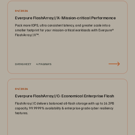
04/2026
Everpure FlashArray//X: Mission-critical Performance
Pack more IOPS, ultra consistent latency, and greater scale into a
smaller footprint for your mission-critical workloads with Everpure®️
FlashArray//X™️.
DATASHEET
4 PAGINA'S
04/2026
Everpure FlashArray//C: Economical Enterprise Flash
FlashArray//C delivers balanced all-flash storage with up to 16.3PB
capacity, 99.9999% availability & enterprise-grade cyber resiliency
features.