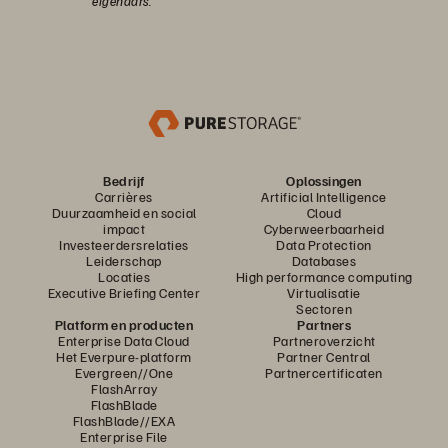
eigenaars.
Bedrijf
Oplossingen
Carrières
Artificial Intelligence
Duurzaamheid en social
Cloud
impact
Cyberweerbaarheid
Investeerdersrelaties
Data Protection
Leiderschap
Databases
Locaties
High performance computing
Executive Briefing Center
Virtualisatie
Sectoren
Platform en producten
Partners
Enterprise Data Cloud
Partneroverzicht
Het Everpure-platform
Partner Central
Evergreen//One
Partnercertificaten
FlashArray
FlashBlade
FlashBlade//EXA
Enterprise File