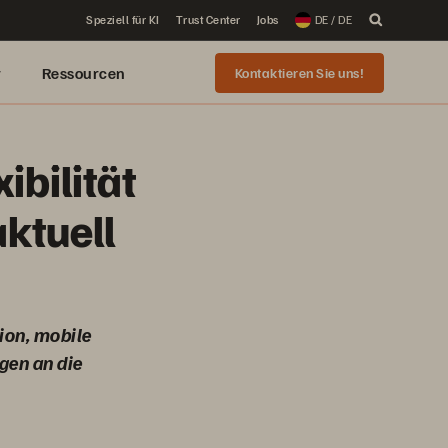
Speziell für KI
Trust Center
Jobs
DE / DE
r
Ressourcen
Kontaktieren Sie uns!
ibilität
ktuell
ion, mobile
gen an die