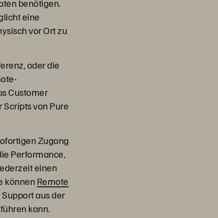
aten benötigen.
licht eine
ysisch vor Ort zu
erenz, oder die
mote-
 das Customer
 Scripts von Pure
ofortigen Zugang
die Performance,
ederzeit einen
ie können
Remote
e Support aus der
führen kann.