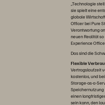
„Technologie stell
sie spielt eine e
globale Wirtschaf
Officer bei Pure 
Verantwortung an,
neuen Realität so
Experience Office
Das sind die Sch
Flexible Verbra
Vertragslaufzeit 
kostenlos, und be
Storage-as-a-Serv
Speichernutzung n
einen langfristige
sein kann, den la