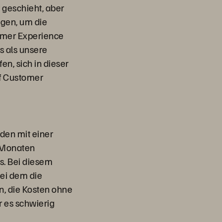
t geschieht, aber
ngen, um die
tomer Experience
s als unsere
n, sich in dieser
ef Customer
nden mit einer
i Monaten
s. Bei diesem
ei dem die
n, die Kosten ohne
r es schwierig