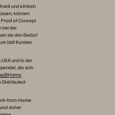
nell und einfach
müssen, können
 Proof of Concept
 bei der
sen sie den Bedarf
Pure lädt Kunden
 USA und in der
pendet, die sich
ing@Home
,
 Distributed-
Work-from-Home-
 und sicher
itere