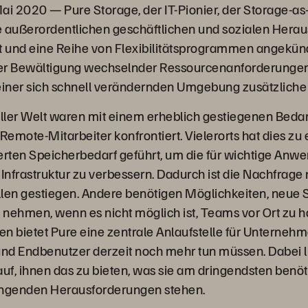
ai 2020 — Pure Storage, der IT-Pionier, der Storage-as
 die außerordentlichen geschäftlichen und sozialen Her
und eine Reihe von Flexibilitätsprogrammen angekündi
er Bewältigung wechselnder Ressourcenanforderunge
einer sich schnell verändernden Umgebung zusätzliche H
ler Welt waren mit einem erheblich gestiegenen Bedar
 Remote-Mitarbeiter konfrontiert. Vielerorts hat dies z
erten Speicherbedarf geführt, um die für wichtige An
Infrastruktur zu verbessern. Dadurch ist die Nachfrage 
en gestiegen. Andere benötigen Möglichkeiten, neue
u nehmen, wenn es nicht möglich ist, Teams vor Ort zu h
bietet Pure eine zentrale Anlaufstelle für Unternehmen
nd Endbenutzer derzeit noch mehr tun müssen. Dabei l
f, ihnen das zu bieten, was sie am dringendsten benöt
ingenden Herausforderungen stehen.