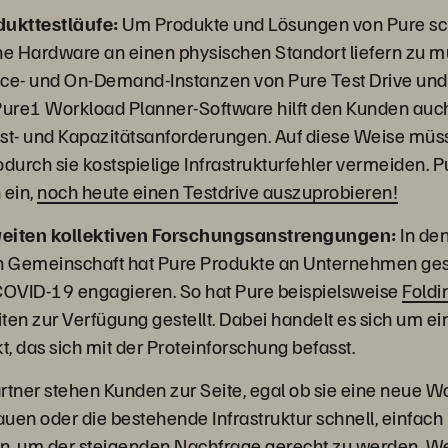
dukttestläufe:
Um Produkte und Lösungen von Pure sch
ne Hardware an einen physischen Standort liefern zu 
ice- und On-Demand-Instanzen von Pure Test Drive und
Pure1 Workload Planner-Software hilft den Kunden auch
st- und Kapazitätsanforderungen. Auf diese Weise müs
odurch sie kostspielige Infrastrukturfehler vermeiden. 
 ein,
noch heute einen Testdrive auszuprobieren!
weiten kollektiven Forschungsanstrengungen:
In den
en Gemeinschaft hat Pure Produkte an Unternehmen ges
OVID-19 engagieren. So hat Pure beispielsweise
Fold
en zur Verfügung gestellt. Dabei handelt es sich um ein
, das sich mit der Proteinforschung befasst.
rtner stehen Kunden zur Seite, egal ob sie eine neue 
auen oder die bestehende Infrastruktur schnell, einfach
n, um der steigenden Nachfrage gerecht zu werden. We