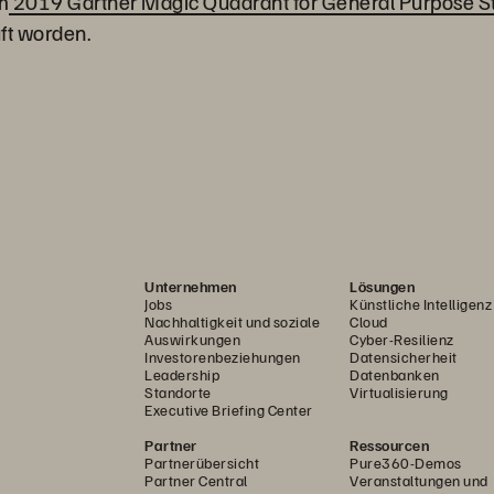
im
2019 Gartner Magic Quadrant for General Purpose S
ft worden.
Unternehmen
Lösungen
Jobs
Künstliche Intelligenz
Nachhaltigkeit und soziale
Cloud
Auswirkungen
Cyber-Resilienz
Investorenbeziehungen
Datensicherheit
Leadership
Datenbanken
Standorte
Virtualisierung
Executive Briefing Center
Partner
Ressourcen
Partnerübersicht
Pure360-Demos
Partner Central
Veranstaltungen und