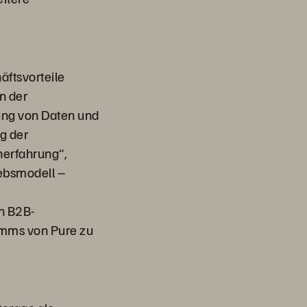
ftsvorteile
n der
ung von Daten und
g der
nerfahrung“,
iebsmodell –
n B2B-
amms von Pure zu