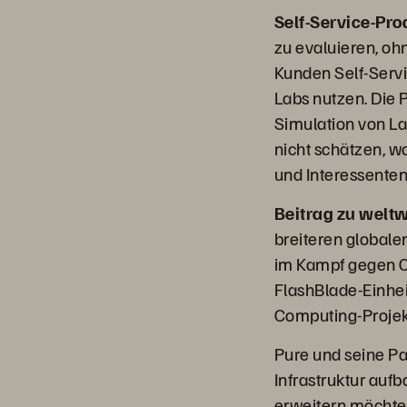
Self-Service-Pro
zu evaluieren, oh
Kunden Self-Serv
Labs nutzen. Die 
Simulation von La
nicht schätzen, w
und Interessenten
Beitrag zu welt
breiteren global
im Kampf gegen C
FlashBlade-Einheit
Computing-Projekt
Pure und seine Pa
Infrastruktur aufb
erweitern möchte