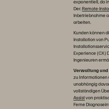
exponentiell, da 
Der.
Remote-Insta
Inbetriebnahme au
arbeiten.
Kunden können die
Installation von 
Installationsserv
Experience (CX) D
Ingenieuren ermög
Verwaltung und 
zu Informationen 
unabhängig davon,
vollständigen Übe
Assist
von praktisc
Ferne Diagnosein