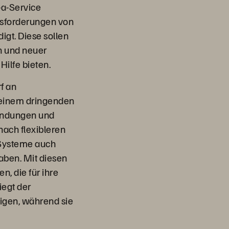
-a-Service
ausforderungen von
gt. Diese sollen
n und neuer
ilfe bieten.
f an
u einem dringenden
wendungen und
nach flexibleren
 Systeme auch
aben. Mit diesen
, die für ihre
iegt der
igen, während sie