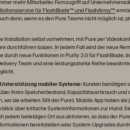
immer mehr Mitarbeiter Fernzugriff auf Unternehmensd
llationsservice für FlashBlade™ und FlashArray™
ermög
ch dann, wenn es den Pure Teams nicht möglich ist, ph
 Installation selbst vornehmen, mit Pure per Videokonf
Pure durchführen lassen. In jedem Fall wird der neue Re
ice durch neue Funktionen in Purity 3.0 für FlashBlade,
elivery Team und eine leistungsstarke Reihe bewährter
licht.
Unterstützung mobiler Systeme:
Kunden benötigen s
über ihren Speicherbestand, Kapazitätsverbrauch und 
 wo sie arbeiten. Mit der Pure1 Mobile App haben sie j
rblick über kritische Systeminformationen zur Hand. S
h jedem beliebigen Ort aus aktivieren, so dass der Pur
formationen bereitstellen oder System-Upgrades durch