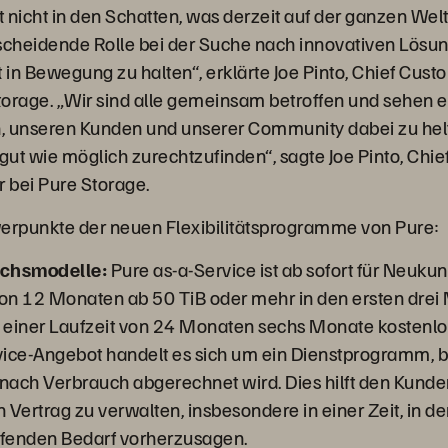
t nicht in den Schatten, was derzeit auf der ganzen Wel
ntscheidende Rolle bei der Suche nach innovativen Lösu
t in Bewegung zu halten“, erklärte Joe Pinto, Chief Cus
Storage. „Wir sind alle gemeinsam betroffen und sehen e
 unseren Kunden und unserer Community dabei zu helfe
 gut wie möglich zurechtzufinden“, sagte Joe Pinto, Chi
r bei Pure Storage.
werpunkte der neuen Flexibilitätsprogramme von Pure:
uchsmodelle:
Pure as-a-Service ist ab sofort für Neuku
von 12 Monaten ab 50 TiB oder mehr in den ersten dre
i einer Laufzeit von 24 Monaten sechs Monate kostenlo
ice-Angebot handelt es sich um ein Dienstprogramm, b
ach Verbrauch abgerechnet wird. Dies hilft den Kunde
n Vertrag zu verwalten, insbesondere in einer Zeit, in de
ufenden Bedarf vorherzusagen.