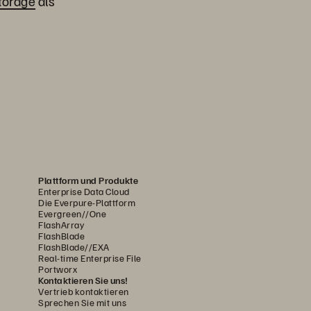
torage
als
Plattform und Produkte
Enterprise Data Cloud
Die Everpure-Plattform
Evergreen//One
FlashArray
FlashBlade
FlashBlade//EXA
Real-time Enterprise File
Portworx
Kontaktieren Sie uns!
Vertrieb kontaktieren
Sprechen Sie mit uns