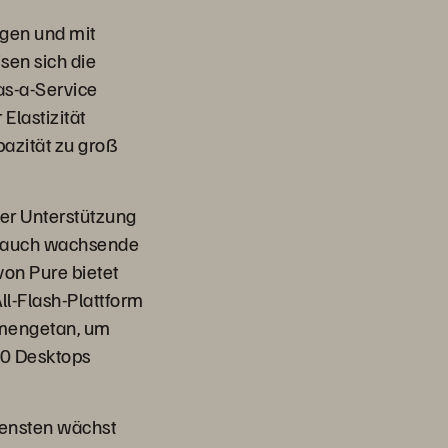
gen und mit
sen sich die
as-a-Service
Elastizität
azität zu groß
er Unterstützung
n auch wachsende
von Pure bietet
ll-Flash-Plattform
ammengetan, um
00 Desktops
iensten wächst