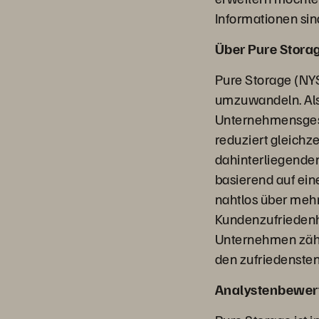
Informationen sin
Über Pure Stora
Pure Storage (NY
umzuwandeln. Als
Unternehmensgesc
reduziert gleichz
dahinterliegenden
basierend auf ein
nahtlos über mehr
Kundenzufriedenh
Unternehmen zähl
den zufriedensten
Analystenbewer