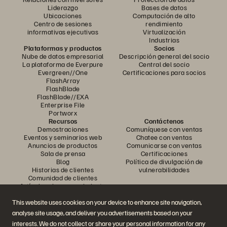
Liderazgo
Bases de datos
Ubicaciones
Computación de alto
Centro de sesiones
rendimiento
informativas ejecutivas
Virtualización
Industrias
Plataformas y productos
Socios
Nube de datos empresarial
Descripción general del socio
La plataforma de Everpure
Central del socio
Evergreen//One
Certificaciones para socios
FlashArray
FlashBlade
FlashBlade//EXA
Enterprise File
Portworx
Recursos
Contáctenos
Demostraciones
Comuníquese con ventas
Eventos y seminarios web
Chatee con ventas
Anuncios de productos
Comunicarse con ventas
Sala de prensa
Certificaciones
Blog
Política de divulgación de
Historias de clientes
vulnerabilidades
Comunidad de clientes
Artículo sobre conocimiento
This website uses cookies on your device to enhance site navigation,
analyse site usage, and deliver you advertisements based on your
Únase a la conversación
interests. We do not collect or share your personal information for any