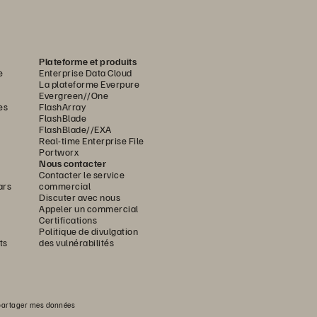
Plateforme et produits
e
Enterprise Data Cloud
La plateforme Everpure
Evergreen//One
es
FlashArray
FlashBlade
FlashBlade//EXA
Real-time Enterprise File
Portworx
Nous contacter
Contacter le service
ars
commercial
Discuter avec nous
Appeler un commercial
Certifications
Politique de divulgation
ts
des vulnérabilités
partager mes données