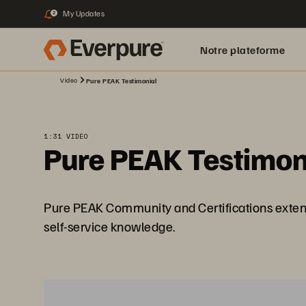
My Updates
2
Notre plateforme
Video
Pure PEAK Testimonial
1:31 VIDÉO
Pure PEAK Testimon
Pure PEAK Community and Certifications extend
self-service knowledge.