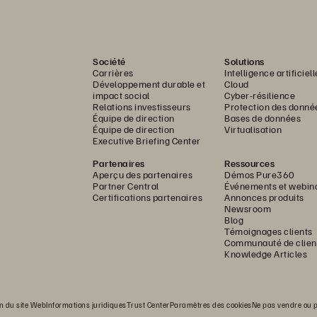
Société
Solutions
Carrières
Intelligence artificiell
Développement durable et
Cloud
impact social
Cyber-résilience
Relations investisseurs
Protection des donné
Équipe de direction
Bases de données
Équipe de direction
Virtualisation
Executive Briefing Center
Partenaires
Ressources
Aperçu des partenaires
Démos Pure360
Partner Central
Événements et webin
Certifications partenaires
Annonces produits
Newsroom
Blog
Témoignages clients
Communauté de clien
Knowledge Articles
on du site Web
Informations juridiques
Trust Center
Paramètres des cookies
Ne pas vendre ou 