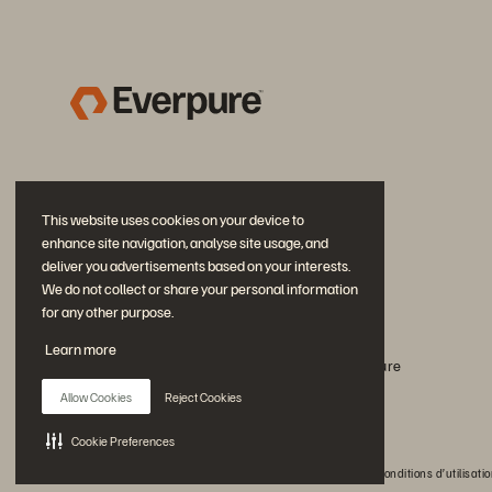
This website uses cookies on your device to
enhance site navigation, analyse site usage, and
deliver you advertisements based on your interests.
We do not collect or share your personal information
for any other purpose.
Rejoignez la conversation
Learn more
Suivez-nous sur tous les réseaux sociaux Everpure
Allow Cookies
Reject Cookies
Cookie Preferences
© 2026 Everpure, Inc. Tous droits réservés.
Confidentialité
Conditions d’utilisati