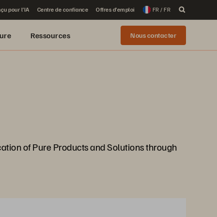
çu pour l’IA
Centre de confiance
Offres d’emploi
FR / FR
ure
Ressources
Nous contacter
ation of Pure Products and Solutions through