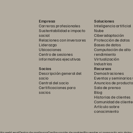
Empresa
Soluciones
Carreras profesionales
Inteligencia artificial
Sustentabilidad e impacto
Nube
social
Ciberadaptación
Relaciones con inversores
Protección de datos
Liderazgo
Bases de datos
Ubicaciones
Computación de alto
Centro de sesiones
rendimiento
informativas ejecutivas
Virtualización
Industrias
Socios
Recursos
Descripción general del
Demostraciones
socio
Eventos y seminarios
Central del socio
Anuncios de producto
Certificaciones para
Sala de prensa
socios
Blog
Historias de clientes
Comunidad de cliente
Artículo sobre
conocimiento
itio web
Legal
Centro de confianza
Configuración de cookies
No vender ni compartir mis datos