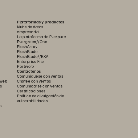
Plataformas y productos
Nube de datos
empresarial
La plataforma de Everpure
Evergreen//One
FlashArray
FlashBlade
FlashBlade//EXA
Enterprise File
Portworx
Contáctenos
Comuníquese con ventas
 web
Chatee con ventas
s
Comunicarse con ventas
Certificaciones
Política de divulgación de
vulnerabilidades
s