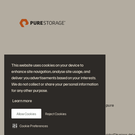
This website uses cookies on your device to
enhance site navigation, analyse site usage, and
deliver you advertisements based on your interests.
We do not collect or share your personal information
for any other purpose.
Únase a la conversación
Learn more
Siga todos los canales sociales oficiales de Everpure
Allow Cookies
Reject Cookies
Cookie Preferences
© 2026 Everpure, Inc. Todos los derechos reservados.
Privacidad
Términos del s