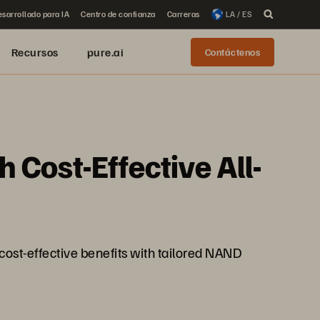
sarrollado para IA
Centro de confianza
Carreras
LA / ES
Recursos
pure.ai
Contáctenos
 Cost-Effective All-
 cost-effective benefits with tailored NAND