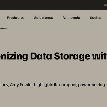
De
Productos
Soluciones
Asistencia
Socios
Systems
onizing Data Storage with
ciency, Amy Fowler highlights its compact, power-saving,