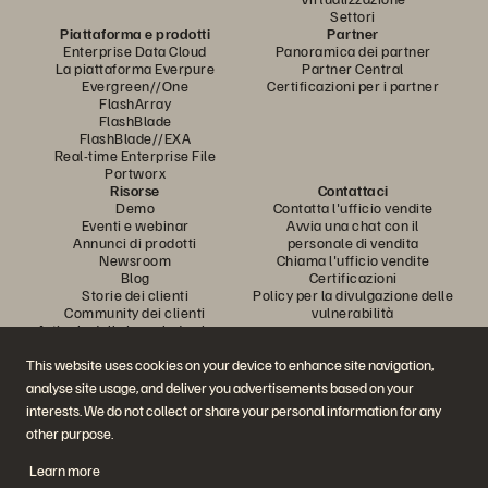
Settori
Piattaforma e prodotti
Partner
Enterprise Data Cloud
Panoramica dei partner
La piattaforma Everpure
Partner Central
Evergreen//One
Certificazioni per i partner
FlashArray
FlashBlade
FlashBlade//EXA
Real-time Enterprise File
Portworx
Risorse
Contattaci
Demo
Contatta l'ufficio vendite
Eventi e webinar
Avvia una chat con il
Annunci di prodotti
personale di vendita
Newsroom
Chiama l'ufficio vendite
Blog
Certificazioni
Storie dei clienti
Policy per la divulgazione delle
Community dei clienti
vulnerabilità
Articolo della knowledge base
This website uses cookies on your device to enhance site navigation,
analyse site usage, and deliver you advertisements based on your
Partecipa alla conversazione
interests. We do not collect or share your personal information for any
Segui tutti i canali social ufficiali di Everpure
other purpose.
Learn more