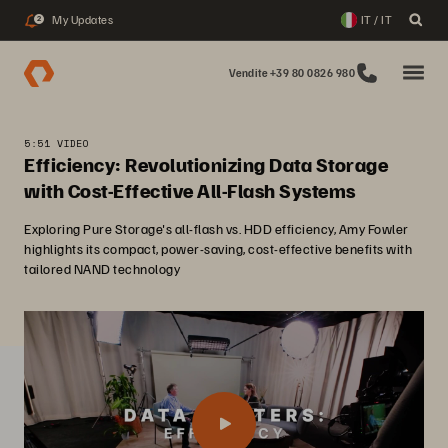
My Updates
IT / IT
2
Vendite +39 80 0826 980
5:51 VIDEO
Efficiency: Revolutionizing Data Storage
with Cost-Effective All-Flash Systems
Exploring Pure Storage's all-flash vs. HDD efficiency, Amy Fowler
highlights its compact, power-saving, cost-effective benefits with
tailored NAND technology