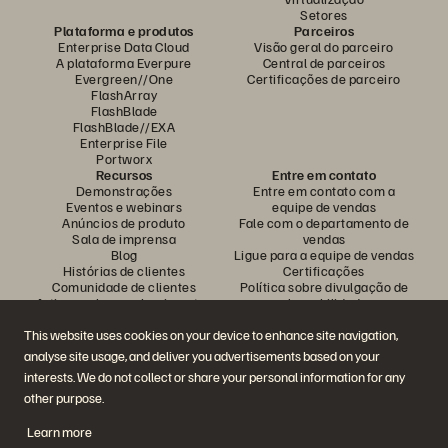
Setores
Plataforma e produtos
Parceiros
Enterprise Data Cloud
Visão geral do parceiro
A plataforma Everpure
Central de parceiros
Evergreen//One
Certificações de parceiro
FlashArray
FlashBlade
FlashBlade//EXA
Enterprise File
Portworx
Recursos
Entre em contato
Demonstrações
Entre em contato com a
Eventos e webinars
equipe de vendas
Anúncios de produto
Fale com o departamento de
Sala de imprensa
vendas
Blog
Ligue para a equipe de vendas
Histórias de clientes
Certificações
Comunidade de clientes
Política sobre divulgação de
Artigos sobre conhecimentos
vulnerabilidades
This website uses cookies on your device to enhance site navigation,
analyse site usage, and deliver you advertisements based on your
Participe da conversa
interests. We do not collect or share your personal information for any
Siga todas as redes sociais da Everpure
other purpose.
Learn more