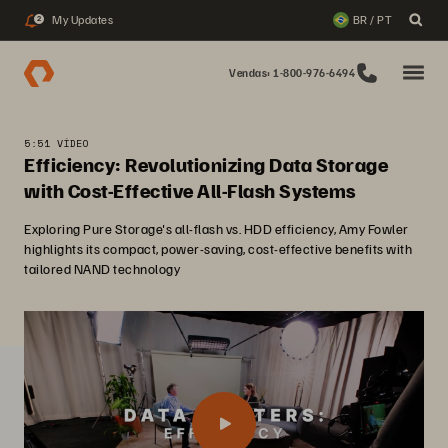
My Updates
BR / PT
2
Vendas: 1-800-976-6494
5:51 VÍDEO
Efficiency: Revolutionizing Data Storage
with Cost-Effective All-Flash Systems
Exploring Pure Storage's all-flash vs. HDD efficiency, Amy Fowler
highlights its compact, power-saving, cost-effective benefits with
tailored NAND technology