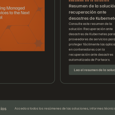
Resumen de la solución
Resumen de la solució
recuperación ante
desastres de Kubernet
Consulte este resumen de la
solución: Recuperación ante
desastres de Kubernetes para
proveedores de servicios par
proteger fácilmente las aplic
en contenedores con la
recuperación ante desastres
automatizada de Portworx.
Lea el resumen de la solu
cios
Acceda a todos los resúmenes de las soluciones, informes técnic