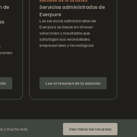
Resumen de la solución
n de
Servicios administrados de
Everpure
es
Los servicios administrados de
Everpure se basan en ofrecer
soluciones y resultados que
satisfagan sus necesidades
empresariales y tecnológicas.
a
aciones
ción
Lea el resumen de la solución
os y mucho más.
Vea todos los recursos