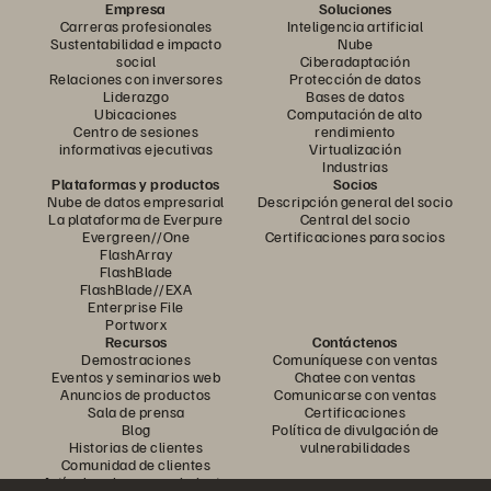
Empresa
Soluciones
Carreras profesionales
Inteligencia artificial
Sustentabilidad e impacto
Nube
social
Ciberadaptación
Relaciones con inversores
Protección de datos
Liderazgo
Bases de datos
Ubicaciones
Computación de alto
Centro de sesiones
rendimiento
informativas ejecutivas
Virtualización
Industrias
Plataformas y productos
Socios
Nube de datos empresarial
Descripción general del socio
La plataforma de Everpure
Central del socio
Evergreen//One
Certificaciones para socios
FlashArray
FlashBlade
FlashBlade//EXA
Enterprise File
Portworx
Recursos
Contáctenos
Demostraciones
Comuníquese con ventas
Eventos y seminarios web
Chatee con ventas
Anuncios de productos
Comunicarse con ventas
Sala de prensa
Certificaciones
Blog
Política de divulgación de
Historias de clientes
vulnerabilidades
Comunidad de clientes
Artículo sobre conocimiento