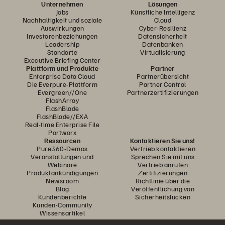
Unternehmen
Lösungen
Jobs
Künstliche Intelligenz
Nachhaltigkeit und soziale
Cloud
Auswirkungen
Cyber-Resilienz
Investorenbeziehungen
Datensicherheit
Leadership
Datenbanken
Standorte
Virtualisierung
Executive Briefing Center
Plattform und Produkte
Partner
Enterprise Data Cloud
Partnerübersicht
Die Everpure-Plattform
Partner Central
Evergreen//One
Partnerzertifizierungen
FlashArray
FlashBlade
FlashBlade//EXA
Real-time Enterprise File
Portworx
Ressourcen
Kontaktieren Sie uns!
Pure360-Demos
Vertrieb kontaktieren
Veranstaltungen und
Sprechen Sie mit uns
Webinare
Vertrieb anrufen
Produktankündigungen
Zertifizierungen
Newsroom
Richtlinie über die
Blog
Veröffentlichung von
Kundenberichte
Sicherheitslücken
Kunden-Community
Wissensartikel