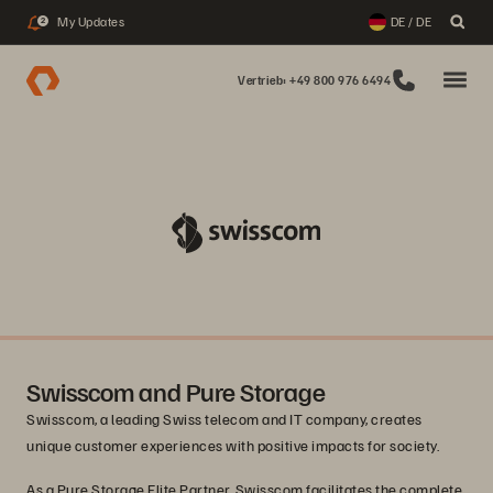
My Updates
DE / DE
2
Vertrieb: +49 800 976 6494
Swisscom and Pure Storage
Swisscom, a leading Swiss telecom and IT company, creates
unique customer experiences with positive impacts for society.
As a Pure Storage Elite Partner, Swisscom facilitates the complete