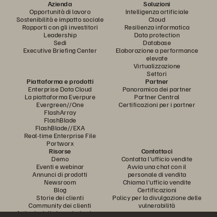
Azienda
Soluzioni
Opportunità di lavoro
Intelligenza artificiale
Sostenibilità e impatto sociale
Cloud
Rapporti con gli investitori
Resilienza informatica
Leadership
Data protection
Sedi
Database
Executive Briefing Center
Elaborazione a performance
elevate
Virtualizzazione
Settori
Piattaforma e prodotti
Partner
Enterprise Data Cloud
Panoramica dei partner
La piattaforma Everpure
Partner Central
Evergreen//One
Certificazioni per i partner
FlashArray
FlashBlade
FlashBlade//EXA
Real-time Enterprise File
Portworx
Risorse
Contattaci
Demo
Contatta l'ufficio vendite
Eventi e webinar
Avvia una chat con il
Annunci di prodotti
personale di vendita
Newsroom
Chiama l'ufficio vendite
Blog
Certificazioni
Storie dei clienti
Policy per la divulgazione delle
Community dei clienti
vulnerabilità
Articolo della knowledge base