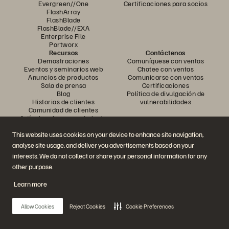
Evergreen//One
Certificaciones para socios
FlashArray
FlashBlade
FlashBlade//EXA
Enterprise File
Portworx
Recursos
Contáctenos
Demostraciones
Comuníquese con ventas
Eventos y seminarios web
Chatee con ventas
Anuncios de productos
Comunicarse con ventas
Sala de prensa
Certificaciones
Blog
Política de divulgación de
Historias de clientes
vulnerabilidades
Comunidad de clientes
Artículo sobre conocimiento
This website uses cookies on your device to enhance site navigation,
analyse site usage, and deliver you advertisements based on your
Únase a la conversación
interests. We do not collect or share your personal information for any
Siga todos los canales sociales oficiales de Everpure
other purpose.
Learn more
© 2026 Everpure, Inc. Todos los derechos reservados.
Allow Cookies
Reject Cookies
Cookie Preferences
Privacidad
Términos del sitio web
Legal
Centro de confianza
Configuración de cookies
No vender ni compartir mis datos