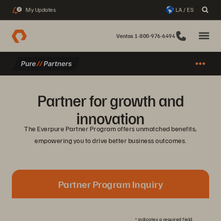
My Updates
LA / ES
2
Ventas 1-800-976-6494
Partner for growth and
innovation
The Everpure Partner Program offers unmatched benefits,
empowering you to drive better business outcomes.
Partner Program Inquiry
*
indicates a required field.