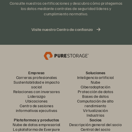
Consulte nuestras certificaciones y descubra cómo protegemos
los datos mediante controles de seguridad líderes y
cumplimiento normativo.
Visite nuestro Centro de confianza
Empresa
Soluciones
Carreras profesionales
Inteligencia artificial
Sustentabilidad e impacto
Nube
social
Ciberadaptación
Relaciones con inversores
Protección de datos
Liderazgo
Bases de datos
Ubicaciones
Computación de alto
Centro de sesiones
rendimiento
informativas ejecutivas
Virtualización
Industrias
Plataformas y productos
Socios
Nube de datos empresarial
Descripción general del socio
La plataforma de Everpure
Central del socio