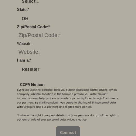
Select...
State:
*
OH
Zip/Postal Code:
*
Website:
I am a:
*
Reseller
CCPA Notice:
Everpure uses the personal data you submit (including name, phone, email,
company, job title, location in the form) to provide you with relevant
information and help process any orders you may place through Everpure or
our partners. By clicking submit you agree to sharing of this personal data
with Everpure and our partners and related third parties.
You have the right to request deletion of your personal data, and the right to
opt-out of sale of your personal data.
Privacy Notice
Connect