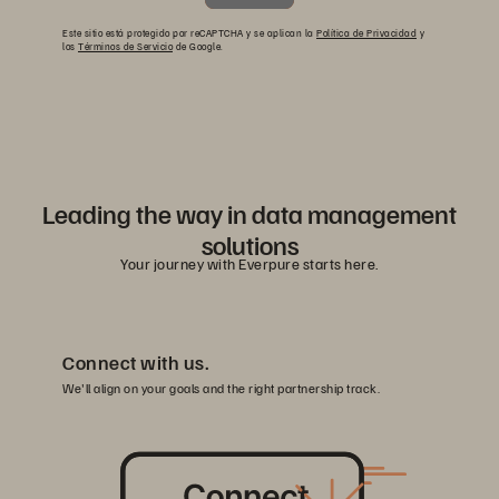
Este sitio está protegido por reCAPTCHA y se aplican la
Política de Privacidad
y
los
Términos de Servicio
de Google.
Leading the way in data management
solutions
Your journey with Everpure starts here.
Connect with us.
We'll align on your goals and the right partnership track.