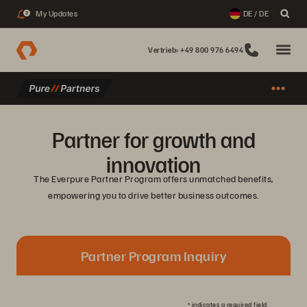
My Updates
DE / DE
2
Vertrieb: +49 800 976 6494
Partner for growth and
innovation
The Everpure Partner Program offers unmatched benefits,
empowering you to drive better business outcomes.
Partner Program Inquiry
*
indicates a required field.