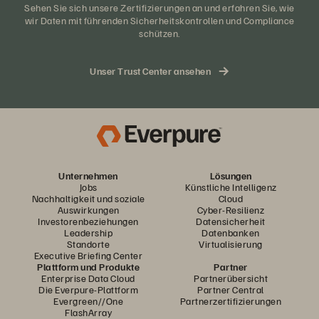
Sehen Sie sich unsere Zertifizierungen an und erfahren Sie, wie
wir Daten mit führenden Sicherheitskontrollen und Compliance
schützen.
Unser Trust Center ansehen
Unternehmen
Lösungen
Jobs
Künstliche Intelligenz
Nachhaltigkeit und soziale
Cloud
Auswirkungen
Cyber-Resilienz
Investorenbeziehungen
Datensicherheit
Leadership
Datenbanken
Standorte
Virtualisierung
Executive Briefing Center
Plattform und Produkte
Partner
Enterprise Data Cloud
Partnerübersicht
Die Everpure-Plattform
Partner Central
Evergreen//One
Partnerzertifizierungen
FlashArray