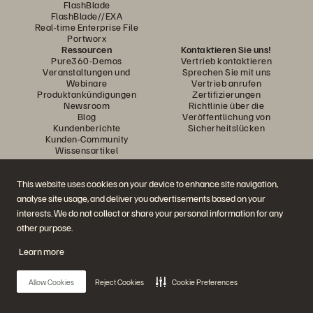
FlashBlade
FlashBlade//EXA
Real-time Enterprise File
Portworx
Ressourcen
Kontaktieren Sie uns!
Pure360-Demos
Vertrieb kontaktieren
Veranstaltungen und
Sprechen Sie mit uns
Webinare
Vertrieb anrufen
Produktankündigungen
Zertifizierungen
Newsroom
Richtlinie über die
Blog
Veröffentlichung von
Kundenberichte
Sicherheitslücken
Kunden-Community
Wissensartikel
This website uses cookies on your device to enhance site navigation,
Diskutiere mit
analyse site usage, and deliver you advertisements based on your
Folgen Sie den Everpure Social Media Kanälen
interests. We do not collect or share your personal information for any
other purpose.
Learn more
© 2026 Everpure, Inc. Alle Rechte vorbehalten.
Datenschutz
Nutzungsbedingungen der Website
Rechtliche Hinweise
Impressum
Allow Cookies
Reject Cookies
Cookie Preferences
Vertrauenszentrum
Cookie-Einstellungen
Meine Daten nicht verkaufen oder weitergeben