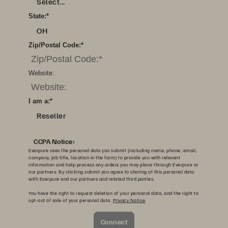
Select...
State:
*
OH
Zip/Postal Code:
*
Website:
I am a:
*
Reseller
CCPA Notice:
Everpure uses the personal data you submit (including name, phone, email,
company, job title, location in the form) to provide you with relevant
information and help process any orders you may place through Everpure or
our partners. By clicking submit you agree to sharing of this personal data
with Everpure and our partners and related third parties.
You have the right to request deletion of your personal data, and the right to
opt-out of sale of your personal data.
Privacy Notice
Connect