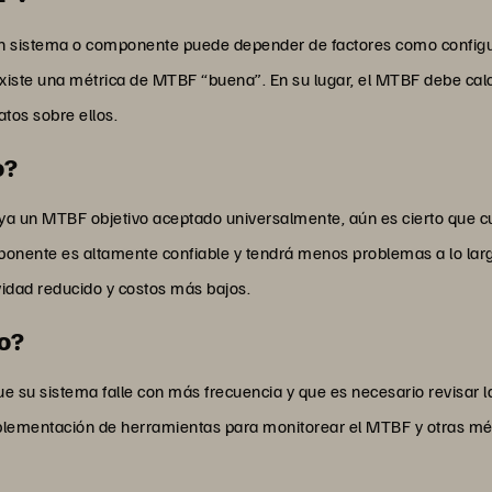
 un sistema o componente puede depender de factores como configu
existe una métrica de MTBF “buena”. En su lugar, el MTBF debe calc
tos sobre ellos.
o?
haya un MTBF objetivo aceptado universalmente, aún es cierto que 
nente es altamente confiable y tendrá menos problemas a lo largo 
vidad reducido y costos más bajos.
jo?
e su sistema falle con más frecuencia y que es necesario revisar l
plementación de herramientas para monitorear el MTBF y otras mét