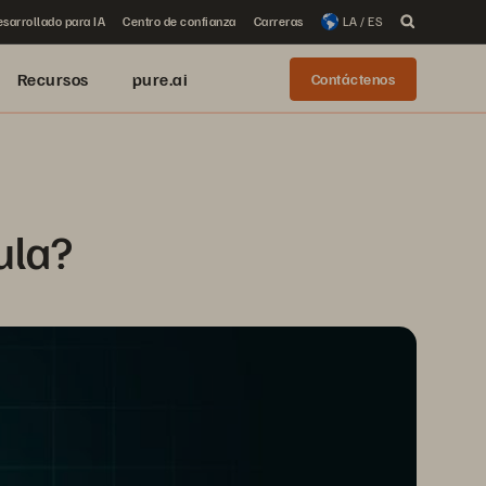
sarrollado para IA
Centro de confianza
Carreras
LA / ES
Recursos
pure.ai
Contáctenos
ula?