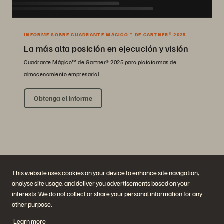
INFORME SOBRE CUADRANTE MÁGICO™ DE GARTNER® 2025
La más alta posición en ejecución y visión
Cuadrante Mágico™ de Gartner® 2025 para plataformas de
almacenamiento empresarial.
Obtenga el informe
This website uses cookies on your device to enhance site navigation,
analyse site usage, and deliver you advertisements based on your
interests. We do not collect or share your personal information for any
Empresa
Soluciones
other purpose.
Carreras profesionales
Inteligencia artificial
Sustentabilidad e impacto
Nube
Learn more
social
Ciberadaptación