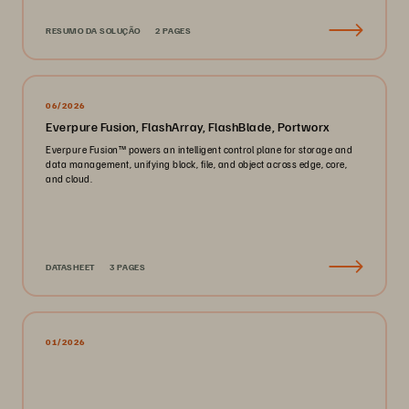
RESUMO DA SOLUÇÃO
2 PAGES
06/2026
Everpure Fusion, FlashArray, FlashBlade, Portworx
Everpure Fusion™ powers an intelligent control plane for storage and
data management, unifying block, file, and object across edge, core,
and cloud.
DATASHEET
3 PAGES
01/2026