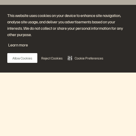
This website uses cookies on your device to enhance site navigation,
analyse site usage, and deliver you advertisements based on your
interests. We do not collect or share your personal information for any
회사
솔루션
other purpose.
채용 정보
인공지능(AI)
지속가능성 및 사회적 영향
클라우드
Learn more
IR
사이버 복원성
경영진
데이터 보호
지역
데이터베이스
Allow Cookies
Reject Cookies
Cookie Preferences
경영진 브리핑 센터
가상화
플랫폼 및 제품
파트너
엔터프라이즈 데이터 클라우
파트너 개요
드
파트너 센터
에버퓨어 플랫폼
파트너 인증
에버그린//원
Main Menu
(Evergreen//One)
플래시어레이(FlashArray)
플래시블레이드(FlashBlade)
플래시블레이
에버퓨어 플랫폼
드//EXA(FlashBlade//EXA)
리얼타임 엔터프라이즈 파일
포트웍스(Portworx)
제품
유용한 자료
문의하기
Pure360 데모
영업팀에 문의하기
이벤트 및 웨비나
문의하기