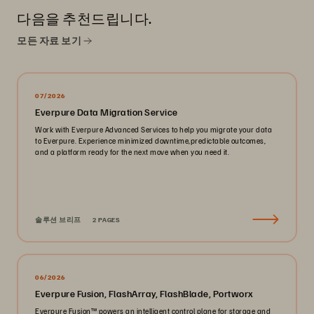
다음을 추천드립니다.
모든 자료 보기
07/2026
Everpure Data Migration Service
Work with Everpure Advanced Services to help you migrate your data
to Everpure. Experience minimized downtime,predictable outcomes,
and a platform ready for the next move when you need it.
솔루션 브리프
2 PAGES
06/2026
Everpure Fusion, FlashArray, FlashBlade, Portworx
Everpure Fusion™ powers an intelligent control plane for storage and