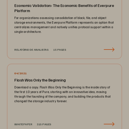
Economic Validation: The Economic Benefits of Everpure
Platform
For organizations assessing consolidation of block, file, and object
storage environments, the Everpure Platform represents an option that
centralizes management and natively unifies protocol support within a
single architecture.
RELATÓRIO DE ANALISTAS
15 PAGES
04/2021
Flash Was Only the Beginning
Download a copy. Flash Was Only the Beginning is the inside story of
the first 10 years of Pure, starting with an innovative idea, moving
through the founding of the company, and building the products that
changed the storage industry forever.
WHITEPAPER
315 PAGES