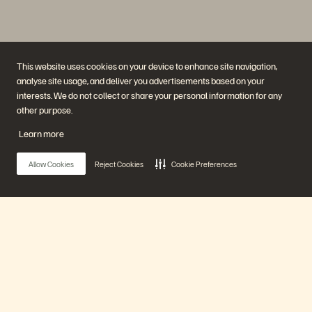
This website uses cookies on your device to enhance site navigation,
analyse site usage, and deliver you advertisements based on your
interests. We do not collect or share your personal information for any
Empresa
Soluções
other purpose.
Carreiras
Inteligência artificial
Sustentabilidade e impacto
Nuvem
Learn more
social
Resiliência cibernética
Relações com investidores
Proteção de dados
Liderança
Bancos de dados
Allow Cookies
Reject Cookies
Cookie Preferences
Locais
Computação de alto
Centro de briefing executivo
desempenho
Virtualização
Setores
Plataforma e produtos
Parceiros
Enterprise Data Cloud
Visão geral do parceiro
Main Menu
A plataforma Everpure
Central de parceiros
Evergreen//One
Certificações de parceiro
FlashArray
FlashBlade
Nossa plataforma
FlashBlade//EXA
Enterprise File
Portworx
Produtos