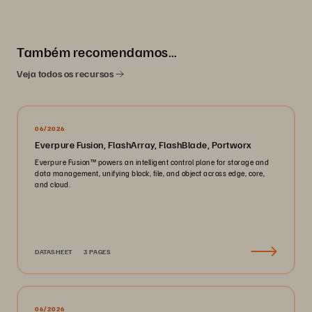
Também recomendamos…
Veja todos os recursos
06/2026
Everpure Fusion, FlashArray, FlashBlade, Portworx
Everpure Fusion™ powers an intelligent control plane for storage and
data management, unifying block, file, and object across edge, core,
and cloud.
DATASHEET
3 PAGES
06/2026